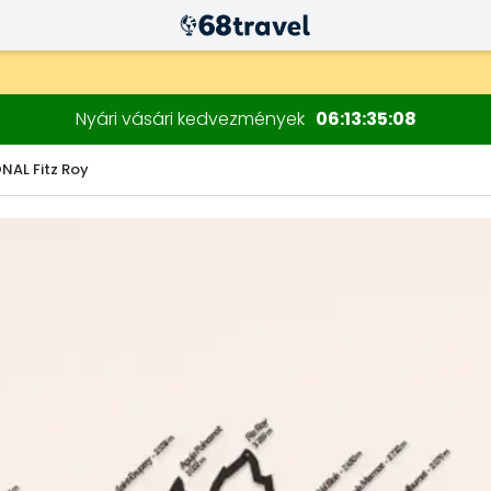
Nyári vásári kedvezmények
06
13
35
07
NAL Fitz Roy
Keresés