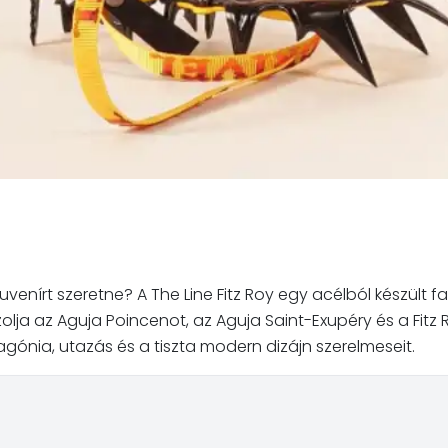
enírt szeretne? A The Line Fitz Roy egy acélból készült fal
ja az Aguja Poincenot, az Aguja Saint-Exupéry és a Fitz 
agónia, utazás és a tiszta modern dizájn szerelmeseit.