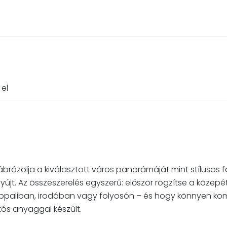
 el
brázolja a kiválasztott város panorámáját mint stílusos fal
t nyújt. Az összeszerelés egyszerű: először rögzítse a köze
, nappaliban, irodában vagy folyosón – és hogy könnyen k
tós anyaggal készült.