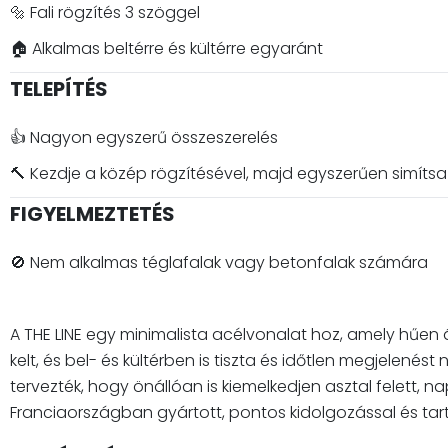
🔩 Fali rögzítés 3 szöggel
🏠 Alkalmas beltérre és kültérre egyaránt
TELEPÍTÉS
👍 Nagyon egyszerű összeszerelés
🔨 Kezdje a közép rögzítésével, majd egyszerűen simítsa
FIGYELMEZTETÉS
🚫 Nem alkalmas téglafalak vagy betonfalak számára
A THE LINE egy minimalista acélvonalat hoz, amely hűen á
kelt, és bel- és kültérben is tiszta és időtlen megjelenés
tervezték, hogy önállóan is kiemelkedjen asztal felett
Franciaországban gyártott, pontos kidolgozással és tar