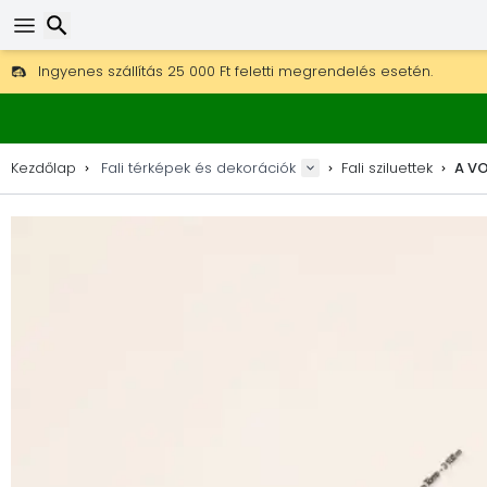
Ingyenes szállítás 25 000 Ft feletti megrendelés esetén.
30 nap a visszaküldésre, 90 nap a fa térképekre és dekorokra.
Eredeti térkép- és dekorációgyártó.
Keresés
Kezdőlap
Fali térképek és dekorációk
Fali sziluettek
A VO