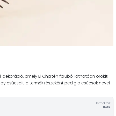
i dekoráció, amely El Chaltén faluból láthatóan örökíti
Roy csúcsait, a termék részeként pedig a csúcsok nevei
Termékkód:
11492