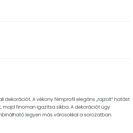
i dekorációt. A vékony fémprofil elegáns „rajzolt” hatást
pét, majd finoman igazítsa síkba. A dekorációt úgy
ombinálható legyen más városokkal a sorozatban.