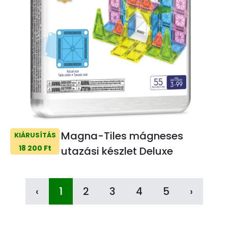
Magna-Tiles mágneses
KIÁRUSÍTÁS
18 200 Ft
utazási készlet Deluxe
‹
1
2
3
4
5
›