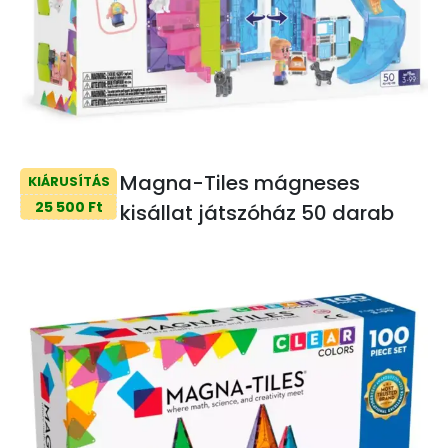
Magna-Tiles mágneses
KIÁRUSÍTÁS
25 500 Ft
kisállat játszóház 50 darab