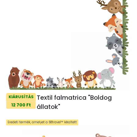
Textil falmatrica "Boldog
KIÁRUSÍTÁS
12 700 Ft
állatok"
Eredeti termék, amelyet a 68travel™️ készített