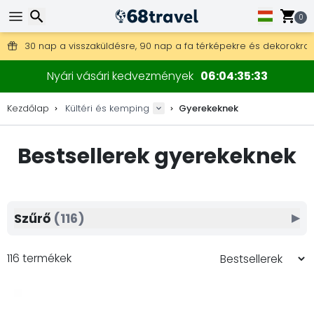
0
Ingyenes szállítás 25 000 Ft feletti megrendelés esetén.
30 nap a visszaküldésre, 90 nap a fa térképekre és dekorokra.
A legjobb árak outdoor felszerelésekre és kiegészítőkre.
Keresés
Nyári vásári kedvezmények
06
04
35
31
Kezdőlap
Kültéri és kemping
Gyerekeknek
Bestsellerek gyerekeknek
Keresés
Szűrő
(116)
▶
116 termékek