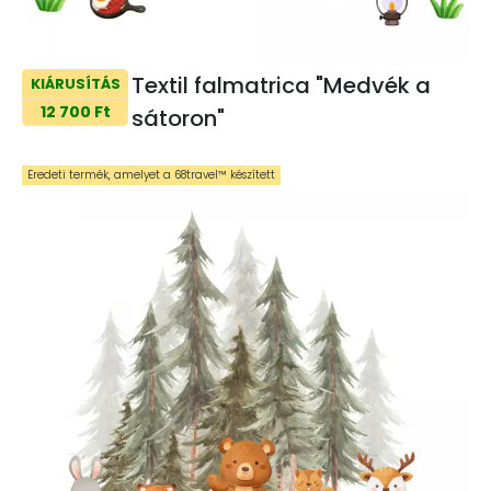
Textil falmatrica "Medvék a
KIÁRUSÍTÁS
12 700 Ft
sátoron"
Eredeti termék, amelyet a 68travel™️ készített