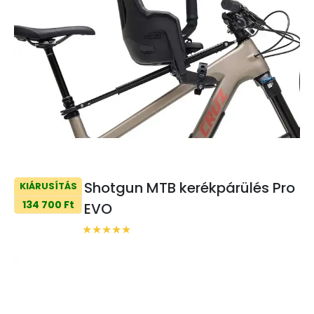
Shotgun MTB kerékpárülés Pro
KIÁRUSÍTÁS
134 700 Ft
EVO