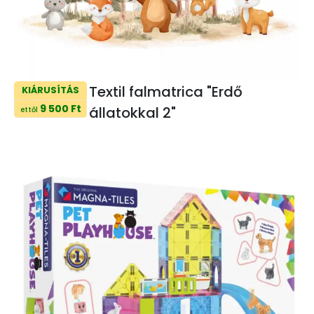
Textil falmatrica "Erdő
KIÁRUSÍTÁS
9 500 Ft
állatokkal 2"
ettől