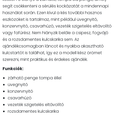
segít csökkenteni a sérülés kockázatát a mindennapi
használat során. Ezen kívül a kés további hasznos
eszközöket is tartalmaz, mint például üvegnyitó,
konzervnyitó, csavarhúzó, vezeték szigetelés eltávolító
vagy fafűrész. Nem hiányzik belőle a csipesz, fogvájó
és a rozsdamentes kulcskarika sem. Az
ajándékcsomagban láncot és nyakba akasztható
kulcstartót is találhat, így ez a modell kész örömet
szerezni, mint praktikus és érdekes ajándék.
Funkciók:
zárható penge tompa éllel
üvegnyitó
konzervnyitó
csavarhúzó
vezeték szigetelés eltávolító
rozsdamentes kulcskarika