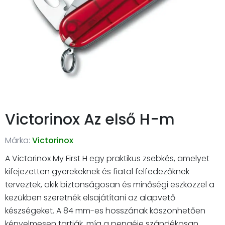
Victorinox Az első H-m
Márka:
Victorinox
A Victorinox My First H egy praktikus zsebkés, amelyet
kifejezetten gyerekeknek és fiatal felfedezőknek
terveztek, akik biztonságosan és minőségi eszközzel a
kezükben szeretnék elsajátítani az alapvető
készségeket. A 84 mm-es hosszának köszönhetően
kényelmesen tartják, míg a pengéje szándékosan