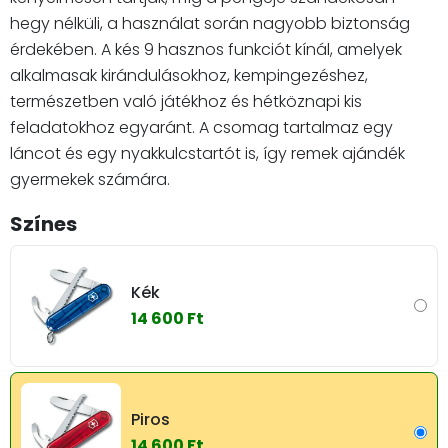
hegy nélküli, a használat során nagyobb biztonság
érdekében. A kés 9 hasznos funkciót kínál, amelyek
alkalmasak kirándulásokhoz, kempingezéshez,
természetben való játékhoz és hétköznapi kis
feladatokhoz egyaránt. A csomag tartalmaz egy
láncot és egy nyakkulcstartót is, így remek ajándék
gyermekek számára.
Színes
Kék
14 600 Ft
Piros
14 600 Ft