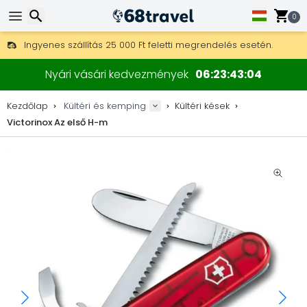
0
Ingyenes szállítás 25 000 Ft feletti megrendelés esetén.
30 nap a visszaküldésre, 90 nap a fa térképekre és dekorokra.
Keresés
A legjobb árak outdoor felszerelésekre és kiegészítőkre.
Nyári vásári kedvezmények
06
23
43
04
Kezdőlap
Kültéri és kemping
Kültéri kések
Victorinox Az első H-m
Keresés