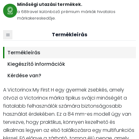
Minőségi utazási termékek.
a 68travel különböző prémium márkák hivatalos
márkakereskedője.
Termékleírás
Termékleírás
Kiegészítő információk
Kérdése van?
A Victorinox My First H egy gyermek zsebkés, amely
ötvözi a Victorinox márka tipikus svájci minőségét a
fiatalabb felhasználók számára biztonságosabb
használat érdekében. Ez a 84 mm-es modell úgy van
tervezve, hogy praktikus, könnyen kezelhető és
alkalmas legyen az első találkozásra egy multifunkciós
késsel. Fő előnye a zárható, tompa élű penge, amely