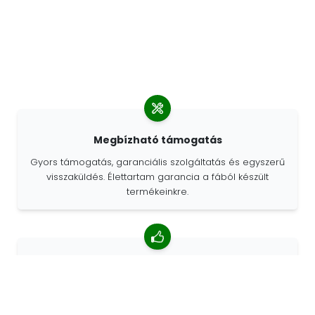
Megbízható támogatás
Gyors támogatás, garanciális szolgáltatás és egyszerű
visszaküldés. Élettartam garancia a fából készült
termékeinkre.
4,85/5 átlagos értékelés
Több mint 7400 vélemény az ügyfelektől a világ minden
tájáról. Az ügyfelek 98% -a minket ajánl.