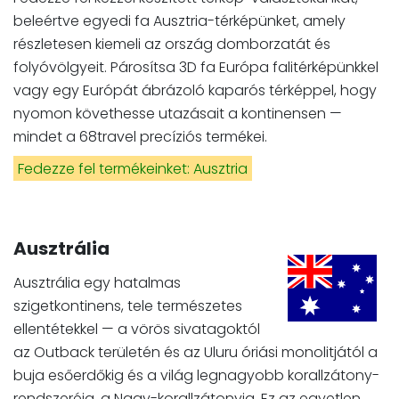
beleértve egyedi fa Ausztria-térképünket, amely
részletesen kiemeli az ország domborzatát és
folyóvölgyeit. Párosítsa 3D fa Európa falitérképünkkel
vagy egy Európát ábrázoló kaparós térképpel, hogy
nyomon követhesse utazásait a kontinensen —
mindet a 68travel precíziós termékei.
Fedezze fel termékeinket: Ausztria
Ausztrália
Ausztrália egy hatalmas
szigetkontinens, tele természetes
ellentétekkel — a vörös sivatagoktól
az Outback területén és az Uluru óriási monolitjától a
buja esőerdőkig és a világ legnagyobb korallzátony-
rendszeréig, a Nagy-korallzátonyig. Ez az egyetlen