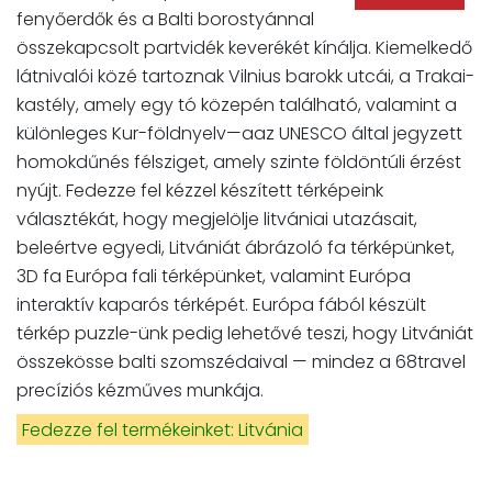
fenyőerdők és a Balti borostyánnal
összekapcsolt partvidék keverékét kínálja. Kiemelkedő
látnivalói közé tartoznak Vilnius barokk utcái, a Trakai-
kastély, amely egy tó közepén található, valamint a
különleges Kur-földnyelv—aaz UNESCO által jegyzett
homokdűnés félsziget, amely szinte földöntúli érzést
nyújt. Fedezze fel kézzel készített térképeink
választékát, hogy megjelölje litvániai utazásait,
beleértve egyedi, Litvániát ábrázoló fa térképünket,
3D fa Európa fali térképünket, valamint Európa
interaktív kaparós térképét. Európa fából készült
térkép puzzle-ünk pedig lehetővé teszi, hogy Litvániát
összekösse balti szomszédaival — mindez a 68travel
precíziós kézműves munkája.
Fedezze fel termékeinket: Litvánia