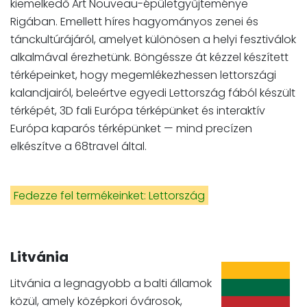
kiemelkedő Art Nouveau-épületgyűjteménye
Rigában. Emellett híres hagyományos zenei és
tánckultúrájáról, amelyet különösen a helyi fesztiválok
alkalmával érezhetünk. Böngéssze át kézzel készített
térképeinket, hogy megemlékezhessen lettországi
kalandjairól, beleértve egyedi Lettország fából készült
térképét, 3D fali Európa térképünket és interaktív
Európa kaparós térképünket — mind precízen
elkészítve a 68travel által.
Fedezze fel termékeinket: Lettország
Litvánia
Litvánia a legnagyobb a balti államok
közül, amely középkori óvárosok,