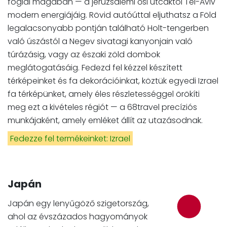
foglal magában — a jeruzsálemi ősi utcáktól Tel-Aviv
modern energiájáig. Rövid autóúttal eljuthatsz a Föld
legalacsonyabb pontján található Holt-tengerben
való úszástól a Negev sivatagi kanyonjain való
túrázásig, vagy az északi zöld dombok
meglátogatásáig. Fedezd fel kézzel készített
térképeinket és fa dekorációinkat, köztük egyedi Izrael
fa térképünket, amely éles részletességgel örökíti
meg ezt a kivételes régiót — a 68travel precíziós
munkájaként, amely emléket állít az utazásodnak.
Fedezze fel termékeinket: Izrael
Japán
Japán egy lenyűgöző szigetország,
ahol az évszázados hagyományok