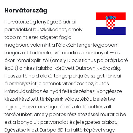
Horvátország
Horvátország lenyűgöző adriai
partvidékkel büszkélkedhet, amely
több mint ezer szigetet foglal
magában, valamint a Földközi-tenger legjobban
megőrzött történelmi városai közül néhányat — az
ókori római Split-től (amely Diocletianus palotája köré
épült) a híres falakkal körülvett Dubrovnik városáig.
Hosszú, félhold alakú tengerpartja és szigeti láncai
álomhelyszínt jelentenek vitorlázáshoz, autós
kirándulásokhoz és nyári felfedezéshez. Böngéssze
kézzel készített térképeink választékát, beleértve
egyedi, Horvátországot ábrázoló fából készült
térképünket, amely pontos részletezéssel mutatja be
ezt a bonyolult partvonalat és jellegzetes alakot.
Egészítse ki ezt Európa 3D fa falitérképével vagy