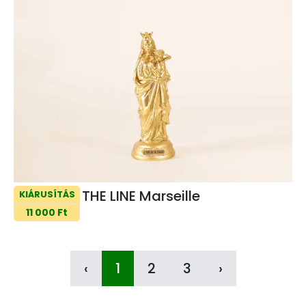
THE LINE Marseille
KIÁRUSÍTÁS
11 000 Ft
‹
1
2
3
›