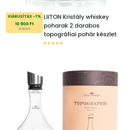
LIITON Kristály whiskey
KIÁRUSÍTÁS -7%
10 900 Ft
poharak 2 darabos
11 700 Ft
topográfiai pohár készlet