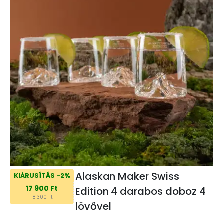
Alaskan Maker Swiss
KIÁRUSÍTÁS -2%
17 900 Ft
Edition 4 darabos doboz 4
18 300 Ft
lövővel