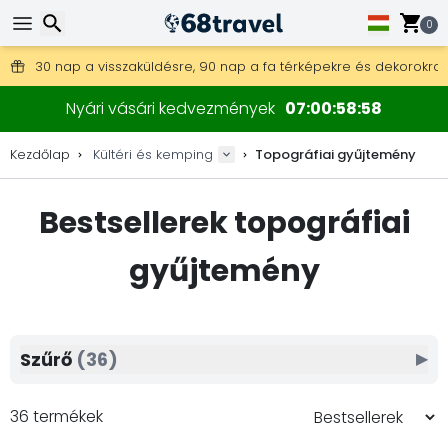
0
Ingyenes szállítás 25 000 Ft feletti megrendelés esetén.
30 nap a visszaküldésre, 90 nap a fa térképekre és dekorokra.
A legjobb árak outdoor felszerelésekre és kiegészítőkre.
Keresés
Nyári vásári kedvezmények
07
00
58
56
Kezdőlap
Kültéri és kemping
Topográfiai gyűjtemény
Bestsellerek topográfiai
Keresés
gyűjtemény
Szűrő
(36)
▶
36 termékek