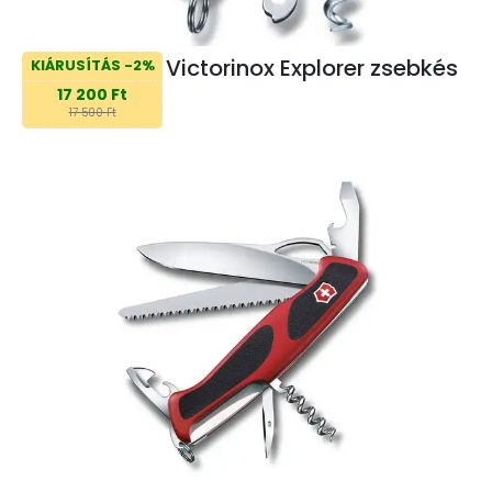
Victorinox Explorer zsebkés
KIÁRUSÍTÁS -2%
17 200 Ft
17 500 Ft