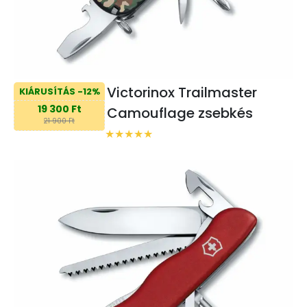
Victorinox Trailmaster
KIÁRUSÍTÁS -12%
19 300 Ft
Camouflage zsebkés
21 900 Ft