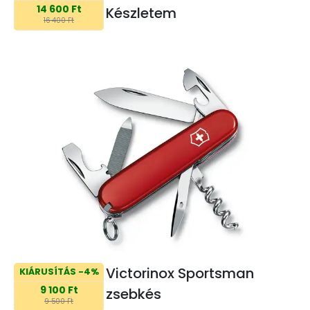
14 600 Ft
Készletem
16 400 Ft
Victorinox Sportsman
KIÁRUSÍTÁS -4%
9 100 Ft
zsebkés
9 500 Ft