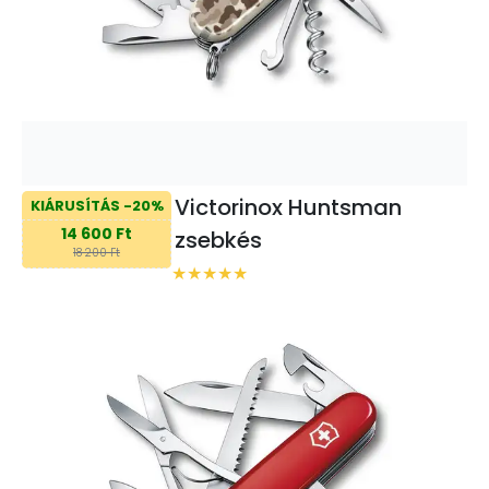
Victorinox Huntsman
KIÁRUSÍTÁS -20%
14 600 Ft
zsebkés
18 200 Ft