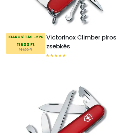
Victorinox Climber piros
KIÁRUSÍTÁS -21%
11 600 Ft
zsebkés
14 600 Ft