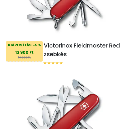
Victorinox Fieldmaster Red
KIÁRUSÍTÁS -5%
13 900 Ft
zsebkés
14 600 Ft