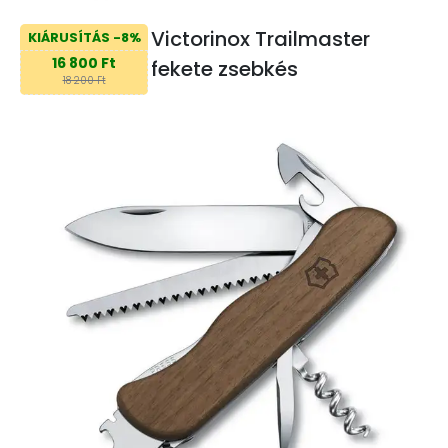
Victorinox Trailmaster
KIÁRUSÍTÁS -8%
16 800 Ft
fekete zsebkés
18 200 Ft