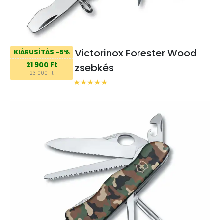
Victorinox Forester Wood
KIÁRUSÍTÁS -5%
21 900 Ft
zsebkés
23 000 Ft