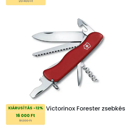
20 400 Ft
Victorinox Forester zsebkés
KIÁRUSÍTÁS -12%
16 000 Ft
18 200 Ft