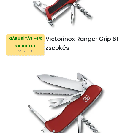
Victorinox Ranger Grip 61
KIÁRUSÍTÁS -4%
24 400 Ft
zsebkés
25 500 Ft