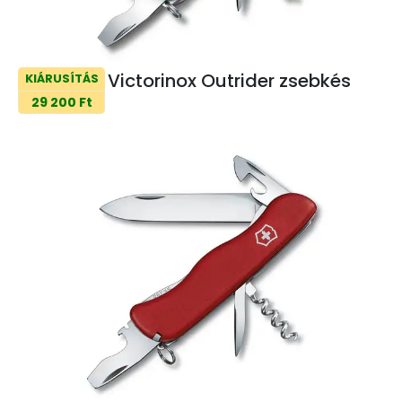
Victorinox Outrider zsebkés
KIÁRUSÍTÁS
29 200 Ft