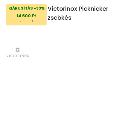
Victorinox Picknicker
KIÁRUSÍTÁS -33%
14 600 Ft
zsebkés
21 900 Ft