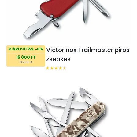
Victorinox Trailmaster piros
KIÁRUSÍTÁS -8%
16 800 Ft
zsebkés
18 200 Ft