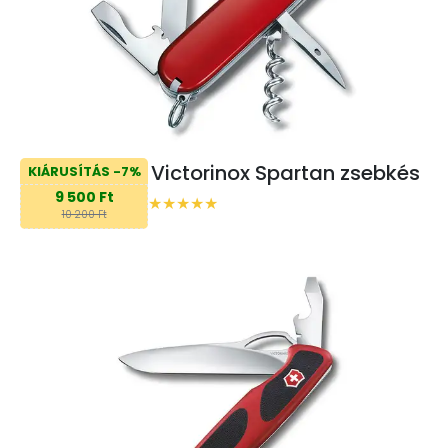
Victorinox Spartan zsebkés
KIÁRUSÍTÁS -7%
9 500 Ft
10 200 Ft