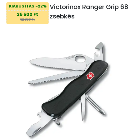
Victorinox Ranger Grip 68
KIÁRUSÍTÁS -22%
25 500 Ft
zsebkés
32 800 Ft