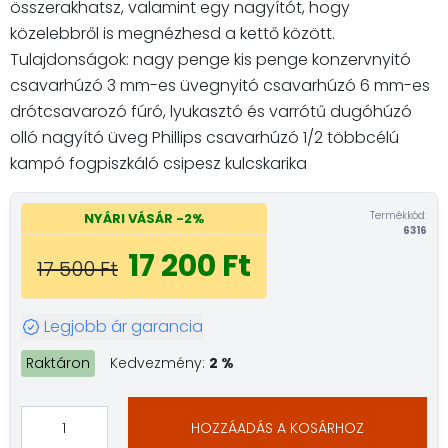
összerakhatsz, valamint egy nagyítót, hogy
közelebbről is megnézhesd a kettő között.
Tulajdonságok: nagy penge kis penge konzervnyitó
csavarhúzó 3 mm-es üvegnyitó csavarhúzó 6 mm-es
drótcsavarozó fúró, lyukasztó és varrótű dugóhúzó
olló nagyító üveg Phillips csavarhúzó 1/2 többcélú
kampó fogpiszkáló csipesz kulcskarika
Termékkód:
NYÁRI VÁSÁR -2%
6316
17 200 Ft
17 500 Ft
Legjobb ár garancia
Raktáron
Kedvezmény:
2 %
HOZZÁADÁS A KOSÁRHOZ