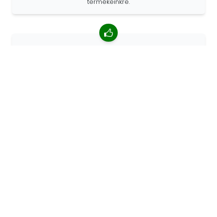
termékeinkre.
4,85/5 átlagos értékelés
Több mint 7400 vélemény az ügyfelektől a világ minden
tájáról. Az ügyfelek 98% -a minket ajánl.
Személyre szabott megrendelések
A 68travel eredeti gyártó, ami azt jelenti, hogy gyorsan
tudunk egyedi megrendeléseket készíteni az Ön
kívánságai szerint.