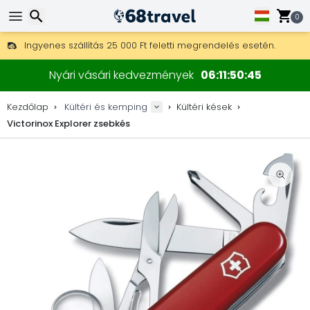
0
Ingyenes szállítás 25 000 Ft feletti megrendelés esetén.
30 nap a visszaküldésre, 90 nap a fa térképekre és dekorokra.
Keresés
A legjobb árak outdoor felszerelésekre és kiegészítőkre.
Nyári vásári kedvezmények
06
11
50
44
Kezdőlap
Kültéri és kemping
Kültéri kések
Victorinox Explorer zsebkés
Keresés