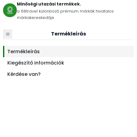
Minőségi utazási termékek.
a 68travel különböző prémium márkák hivatalos
márkakereskedője.
Termékleírás
Termékleírás
Kiegészítő információk
Kérdése van?