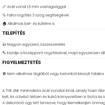
📏 Acél vonal 1,5 mm vastagsággal
🔩 Falra rögzítés 3 szög segítségével
🏠 Alkalmas bel- és kültérre is
TELEPÍTÉS
👍 Nagyon egyszerű összeszerelés
🔨 Kezdje a középpont rögzítésével, majd egyszerűen ál
FIGYELMEZTETÉS
🚫 Nem alkalmas téglából vagy betonból készült falakra
A THE LINE minimalista acél vonalat kínál, amely hűen ábr
kelt, és a belső térben és külső környezetben is tiszta é
A dekoráció úgy lett tervezve, hogy kiemelkedjen önma