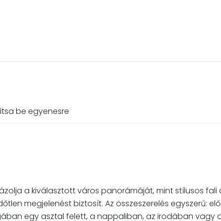
lítsa be egyenesre
ázolja a kiválasztott város panorámáját, mint stílusos fali 
s időtlen megjelenést biztosít. Az összeszerelés egyszerű: e
gában egy asztal felett, a nappaliban, az irodában vagy