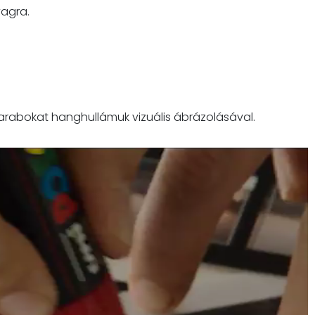
yagra.
darabokat hanghullámuk vizuális ábrázolásával.