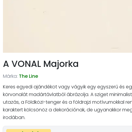
A VONAL Majorka
Márka:
The Line
Keres egyedi ajándékot vagy vágyik egy egyszerű és egye
körvonalát madártávlatból ábrázolja. A sziget minimalista s
utazás, a Földközi-tenger és a földrajzi motívumokkal ren
karaktert kölcsönöz a dekorációnak, de ugyanakkor meg
irodában.