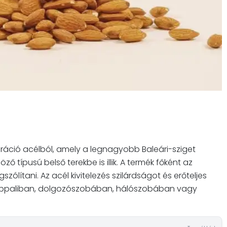
oráció acélból, amely a legnagyobb Baleári-sziget
ző típusú belső terekbe is illik. A termék főként az
ólítani. Az acél kivitelezés szilárdságot és erőteljes
a nappaliban, dolgozószobában, hálószobában vagy