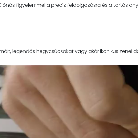
ülönös figyelemmel a precíz feldolgozásra és a tartós an
ámáit, legendás hegycsúcsokat vagy akár ikonikus zenei 