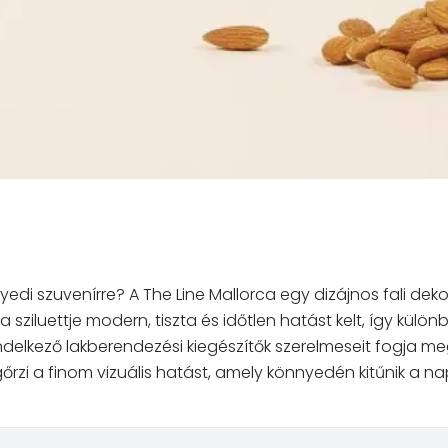
di szuvenírre? A The Line Mallorca egy dizájnos fali dek
ziluettje modern, tiszta és időtlen hatást kelt, így különbö
delkező lakberendezési kiegészítők szerelmeseit fogja megsz
őrzi a finom vizuális hatást, amely könnyedén kitűnik 