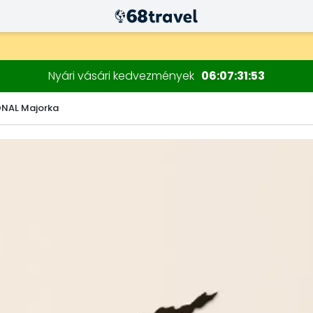
Nyári vásári kedvezmények
06
07
31
51
ONAL Majorka
Keresés