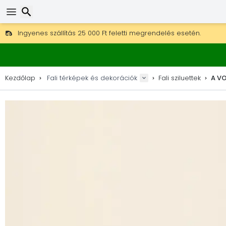
Ingyenes szállítás 25 000 Ft feletti megrendelés esetén.
30 nap a visszaküldésre, 90 nap a fa térképekre és dekorokra.
Keresés
Eredeti térkép- és dekorációgyártó.
Kezdőlap
Fali térképek és dekorációk
Fali sziluettek
A V