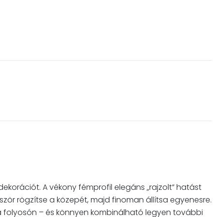
dekorációt. A vékony fémprofil elegáns „rajzolt” hatást
lőször rögzítse a közepét, majd finoman állítsa egyenesre.
 a folyosón – és könnyen kombinálható legyen további