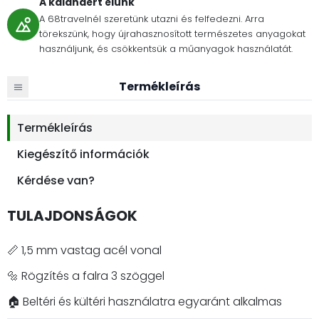
A kalandért élünk
A 68travelnél szeretünk utazni és felfedezni. Arra
törekszünk, hogy újrahasznosított természetes anyagokat
használjunk, és csökkentsük a műanyagok használatát.
Termékleírás
Termékleírás
Kiegészítő információk
Kérdése van?
TULAJDONSÁGOK
📏 1,5 mm vastag acél vonal
🔩 Rögzítés a falra 3 szöggel
🏠 Beltéri és kültéri használatra egyaránt alkalmas