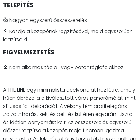
TELEPÍTÉS
👍 Nagyon egyszerű összeszerelés
🔨 Kezdje a közepének rögzítésével, majd egyszerűen
igazítsa ki
FIGYELMEZTETÉS
🚫 Nem alkalmas tégla- vagy betontéglafalakhoz
A THE LINE egy minimalista acélvonalat hoz létre, amely
hűen ábrázolja a kiválasztott város panorámáját, mint
stílusos fali dekorációt. A vékony fém profil elegáns
„rajzolt” hatást kelt, és bel- és kültéren egyaránt tiszta
és időtlen benyomást kelt. Az összeszerelés egyszerű:
először rögzítse a közepét, majd finoman igazítsa
egyenesbe. A dekorációt úgy tervezték, hogy önállóan