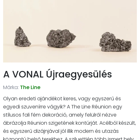
A VONAL Újraegyesülés
Márka:
The Line
Olyan eredeti ajándékot keres, vagy egyszerű és
egyedi szuvenírre vágyik? A The Line Réunion egy
stílusos fali fém dekoráció, amely felülről nézve
ábrázolja Réunion szigetének kontúrját. Acélból készült,
és egyszerű dizájnjával jól illik modern és utazás
központú belső terekhez. A sziluettjén több ismert hely