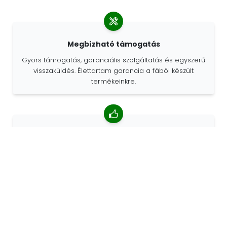
Megbízható támogatás
Gyors támogatás, garanciális szolgáltatás és egyszerű
visszaküldés. Élettartam garancia a fából készült
termékeinkre.
4,85/5 átlagos értékelés
Több mint 7400 vélemény az ügyfelektől a világ minden
tájáról. Az ügyfelek 98% -a minket ajánl.
Személyre szabott megrendelések