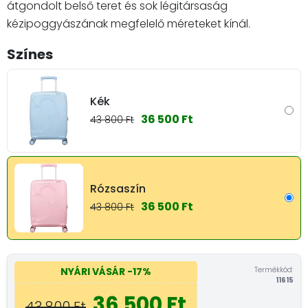
átgondolt belső teret és sok légitársaság
kézipoggyászának megfelelő méreteket kínál.
Színes
Kék
36 500 Ft
43 800 Ft
Rózsaszín
36 500 Ft
43 800 Ft
Termékkód:
NYÁRI VÁSÁR
-17%
11615
36 500 Ft
43 800 Ft