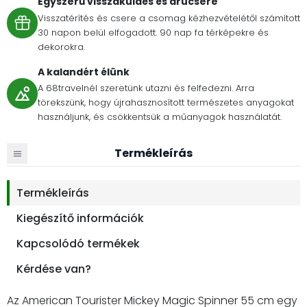
Egyszerű visszaküldés és árucsere
Visszatérítés és csere a csomag kézhezvételétől számított
30 napon belül elfogadott. 90 nap fa térképekre és
dekorokra.
A kalandért élünk
A 68travelnél szeretünk utazni és felfedezni. Arra
törekszünk, hogy újrahasznosított természetes anyagokat
használjunk, és csökkentsük a műanyagok használatát.
Termékleírás
Termékleírás
Kiegészítő információk
Kapcsolódó termékek
Kérdése van?
Az American Tourister Mickey Magic Spinner 55 cm egy