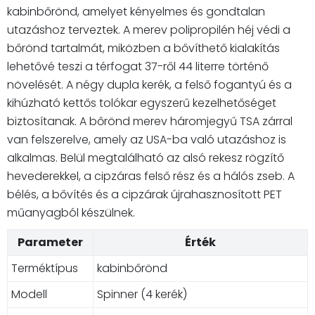
kabinbőrönd, amelyet kényelmes és gondtalan
utazáshoz terveztek. A merev polipropilén héj védi a
bőrönd tartalmát, miközben a bővíthető kialakítás
lehetővé teszi a térfogat 37-ről 44 literre történő
növelését. A négy dupla kerék, a felső fogantyú és a
kihúzható kettős tolókar egyszerű kezelhetőséget
biztosítanak. A bőrönd merev háromjegyű TSA zárral
van felszerelve, amely az USA-ba való utazáshoz is
alkalmas. Belül megtalálható az alsó rekesz rögzítő
hevederekkel, a cipzáras felső rész és a hálós zseb. A
bélés, a bővítés és a cipzárak újrahasznosított PET
műanyagból készülnek.
Parameter
Érték
Terméktípus
kabinbőrönd
Modell
Spinner (4 kerék)