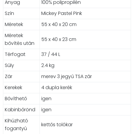
Anyag
100% polipropilén
Szín
Mickey Pastel Pink
Méretek
55 x 40 x 20 cm
Méretek
55 x 40 x 23 cm
bővítés után
Térfogat
37 / 44 L
Súly
2.4 kg
Zár
merev 3 jegyű TSA zár
Kerekek
4 dupla kerék
Bővíthető
igen
Kabinbőrönd
igen
Kihúzható
kettős tolókar
fogantyú