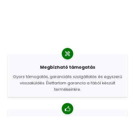
Megbízható támogatás
Gyors támogatás, garanciális szolgáltatás és egyszerű
visszaküldés. Élettartam garancia a fából készült
termékeinkre.
4,85/5 átlagos értékelés
Több mint 7400 vélemény az ügyfelektől a világ minden