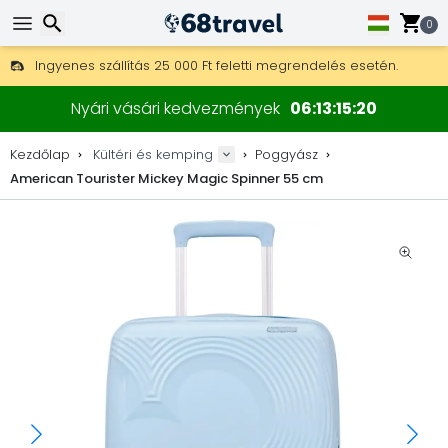
0
Ingyenes szállítás 25 000 Ft feletti megrendelés esetén.
30 nap a visszaküldésre, 90 nap a fa térképekre és dekorokra.
Keresés
A legjobb árak outdoor felszerelésekre és kiegészítőkre.
Nyári vásári kedvezmények
06
13
15
20
Kezdőlap
Kültéri és kemping
Poggyász
American Tourister Mickey Magic Spinner 55 cm
Keresés