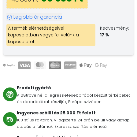
Legjobb ár garancia
A termék elérhetőségeivel
Kedvezmény:
kapcsolatban vegye fel velünk a
17 %
kapcsolatot
Eredeti gyártó
A 68travelnél a legrészletesebb fából készült térképeket
és dekorációkat készítjük, Európa szívében.
Ingyenes szállítás 25 000 Ft felett
100 stílus raktáron. Világszerte 24 órán belüli vagy aznapi
átadás a futárnak. Expressz szállítás elérhető.