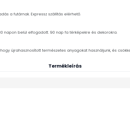
adás a futárnak. Expressz szállítás elérhető.
30 napon belül elfogadott. 90 nap fa térképekre és dekorokra.
nk, hogy újrahasznosított természetes anyagokat használjunk, és csö
Termékleírás