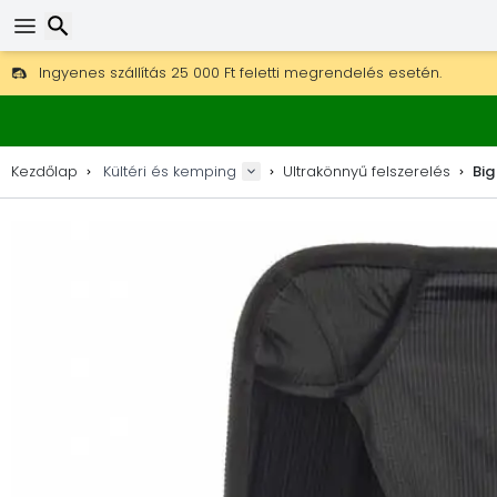
Ingyenes szállítás 25 000 Ft feletti megrendelés esetén.
30 nap a visszaküldésre, 90 nap a fa térképekre és dekorokra.
A legjobb árak outdoor felszerelésekre és kiegészítőkre.
Keresés
Kezdőlap
Kültéri és kemping
Ultrakönnyű felszerelés
Big