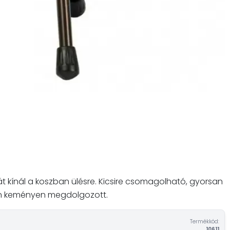
át kínál a koszban ülésre. Kicsire csomagolható, gyorsan
yan keményen megdolgozott.
Termékkód:
10611