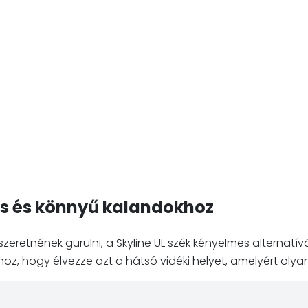
rs és könnyű kalandokhoz
eretnének gurulni, a Skyline UL szék kényelmes alternatív
oz, hogy élvezze azt a hátsó vidéki helyet, amelyért ol