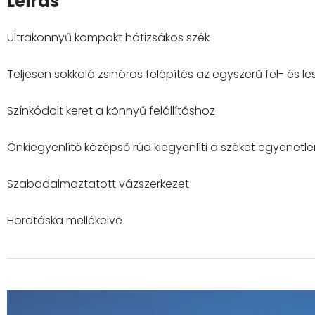
Leírás
Ultrakönnyű kompakt hátizsákos szék
Teljesen sokkoló zsinóros felépítés az egyszerű fel- és l
Színkódolt keret a könnyű felállításhoz
Önkiegyenlítő középső rúd kiegyenlíti a széket egyenetlen
Szabadalmaztatott vázszerkezet
Hordtáska mellékelve