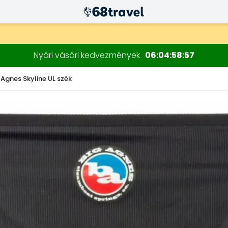
Nyári vásári kedvezmények
06
04
58
56
 Agnes Skyline UL szék
Keresés