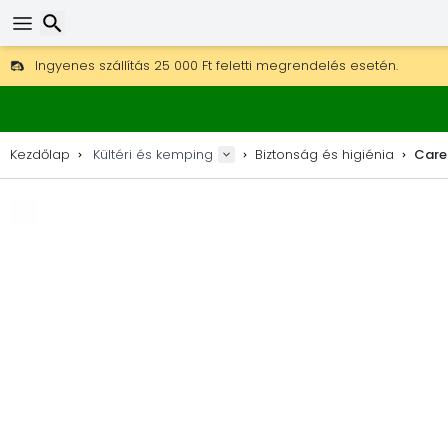
Ingyenes szállítás 25 000 Ft feletti megrendelés esetén.
30 nap a visszaküldésre, 90 nap a fa térképekre és dekorokra.
Keresés
A legjobb árak outdoor felszerelésekre és kiegészítőkre.
Kezdőlap
Kültéri és kemping
Biztonság és higiénia
Care