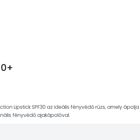
30+
on Lipstick SPF30 az ideális fényvédő rúzs, amely ápolja a
ionális fényvédő ajakápolóval.