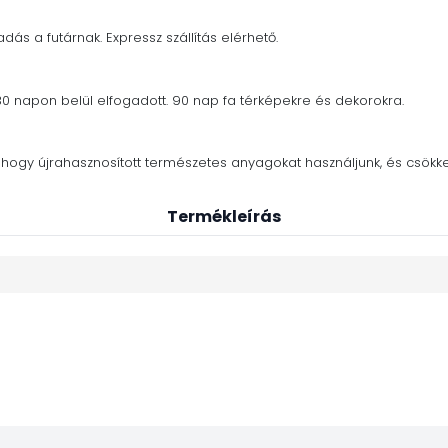
adás a futárnak. Expressz szállítás elérhető.
30 napon belül elfogadott. 90 nap fa térképekre és dekorokra.
nk, hogy újrahasznosított természetes anyagokat használjunk, és csö
Termékleírás