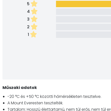
5
4
3
2
1
Műszaki adatok
-20 °C és +50 °C közötti hőmérsékleten tesztelve.
A Mount Everesten tesztelték.
Tartalom: Hosszú élettartamú, nem túl erős, nem túl er