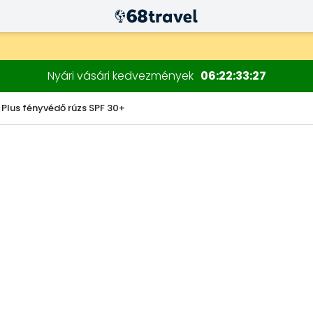
Nyári vásári kedvezmények
06
22
33
26
 Plus fényvédő rúzs SPF 30+
Keresés