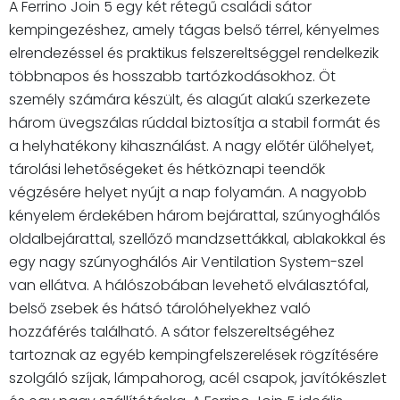
A Ferrino Join 5 egy két rétegű családi sátor
kempingezéshez, amely tágas belső térrel, kényelmes
elrendezéssel és praktikus felszereltséggel rendelkezik
többnapos és hosszabb tartózkodásokhoz. Öt
személy számára készült, és alagút alakú szerkezete
három üvegszálas rúddal biztosítja a stabil formát és
a helyhatékony kihasználást. A nagy előtér ülőhelyet,
tárolási lehetőségeket és hétköznapi teendők
végzésére helyet nyújt a nap folyamán. A nagyobb
kényelem érdekében három bejárattal, szúnyoghálós
oldalbejárattal, szellőző mandzsettákkal, ablakokkal és
egy nagy szúnyoghálós Air Ventilation System-szel
van ellátva. A hálószobában levehető elválasztófal,
belső zsebek és hátsó tárolóhelyekhez való
hozzáférés található. A sátor felszereltségéhez
tartoznak az egyéb kempingfelszerelések rögzítésére
szolgáló szíjak, lámpahorog, acél csapok, javítókészlet