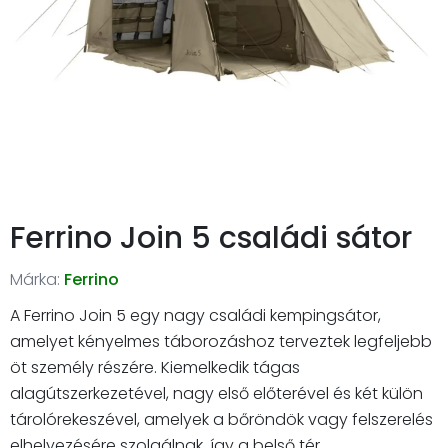
Ferrino Join 5 családi sátor
Márka:
Ferrino
A Ferrino Join 5 egy nagy családi kempingsátor,
amelyet kényelmes táborozáshoz terveztek legfeljebb
öt személy részére. Kiemelkedik tágas
alagútszerkezetével, nagy első előterével és két külön
tárolórekeszével, amelyek a bőröndök vagy felszerelés
elhelyezésére szolgálnak, így a belső tér