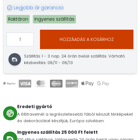
Legjobb ár garancia
Raktáron
Ingyenes szállítás
HOZZÁADÁS A KOSÁRHOZ
Szállítás 1 - 3 nap. 24 órán belüli szállítás. Várható
kézbesítés: 08/11 - 08/13
Eredeti gyártó
A 68travelnél a legrészletesebb fából készült térképeket
és dekorációkat készítjük, Európa szívében.
Ingyenes szállítás 25 000 Ft felett
100 stílus raktáron. Világszerte 24 órán belüli vagy aznapi