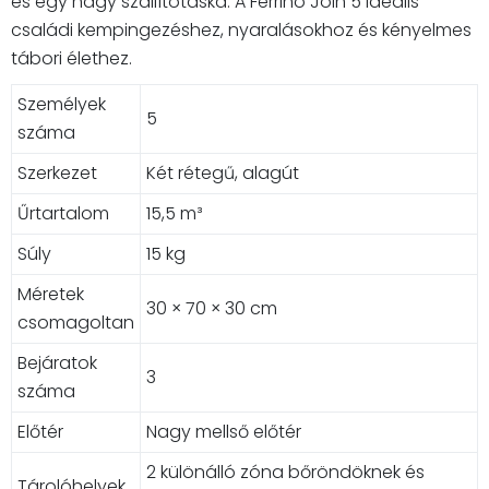
és egy nagy szállítótáska. A Ferrino Join 5 ideális
családi kempingezéshez, nyaralásokhoz és kényelmes
tábori élethez.
Személyek
5
száma
Szerkezet
Két rétegű, alagút
Űrtartalom
15,5 m³
Súly
15 kg
Méretek
30 × 70 × 30 cm
csomagoltan
Bejáratok
3
száma
Előtér
Nagy mellső előtér
2 különálló zóna bőröndöknek és
Tárolóhelyek