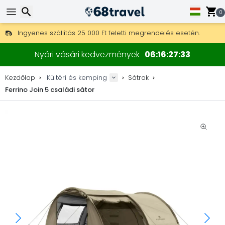
0
Ingyenes szállítás 25 000 Ft feletti megrendelés esetén.
30 nap a visszaküldésre, 90 nap a fa térképekre és dekorokra.
Keresés
A legjobb árak outdoor felszerelésekre és kiegészítőkre.
Nyári vásári kedvezmények
06
16
27
32
Kezdőlap
Kültéri és kemping
Sátrak
Ferrino Join 5 családi sátor
Keresés