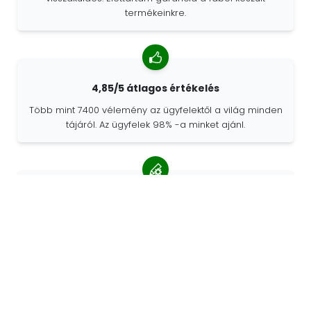
termékeinkre.
4,85/5 átlagos értékelés
Több mint 7400 vélemény az ügyfelektől a világ minden
tájáról. Az ügyfelek 98% -a minket ajánl.
Személyre szabott megrendelések
A 68travel eredeti gyártó, ami azt jelenti, hogy gyorsan
tudunk egyedi megrendeléseket készíteni az Ön
kívánságai szerint.