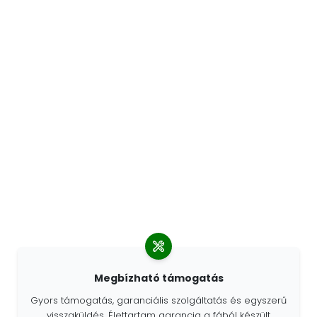
Megbízható támogatás
Gyors támogatás, garanciális szolgáltatás és egyszerű
visszaküldés. Élettartam garancia a fából készült