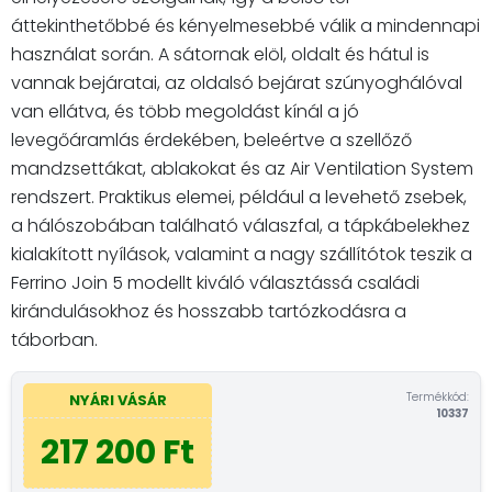
áttekinthetőbbé és kényelmesebbé válik a mindennapi
használat során. A sátornak elöl, oldalt és hátul is
vannak bejáratai, az oldalsó bejárat szúnyoghálóval
van ellátva, és több megoldást kínál a jó
levegőáramlás érdekében, beleértve a szellőző
mandzsettákat, ablakokat és az Air Ventilation System
rendszert. Praktikus elemei, például a levehető zsebek,
a hálószobában található válaszfal, a tápkábelekhez
kialakított nyílások, valamint a nagy szállítótok teszik a
Ferrino Join 5 modellt kiváló választássá családi
kirándulásokhoz és hosszabb tartózkodásra a
táborban.
Termékkód:
NYÁRI VÁSÁR
10337
217 200 Ft