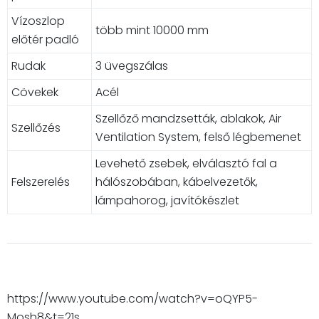
Vízoszlop
több mint 10000 mm
előtér padló
Rudak
3 üvegszálas
Cövekek
Acél
Szellőző mandzsetták, ablakok, Air
Szellőzés
Ventilation System, felső légbemenet
Levehető zsebek, elválasztó fal a
Felszerelés
hálószobában, kábelvezetők,
lámpahorog, javítókészlet
https://www.youtube.com/watch?v=oQYP5-
Mosh8&t=21s