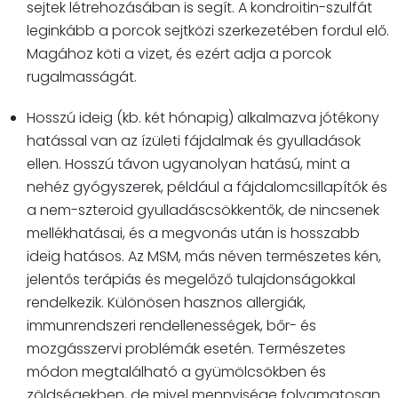
sejtek létrehozásában is segít. A kondroitin-szulfát
leginkább a porcok sejtközi szerkezetében fordul elő.
Magához köti a vizet, és ezért adja a porcok
rugalmasságát.
Hosszú ideig (kb. két hónapig) alkalmazva jótékony
hatással van az ízületi fájdalmak és gyulladások
ellen. Hosszú távon ugyanolyan hatású, mint a
nehéz gyógyszerek, például a fájdalomcsillapítók és
a nem-szteroid gyulladáscsökkentők, de nincsenek
mellékhatásai, és a megvonás után is hosszabb
ideig hatásos. Az MSM, más néven természetes kén,
jelentős terápiás és megelőző tulajdonságokkal
rendelkezik. Különösen hasznos allergiák,
immunrendszeri rendellenességek, bőr- és
mozgásszervi problémák esetén. Természetes
módon megtalálható a gyümölcsökben és
zöldségekben, de mivel mennyisége folyamatosan