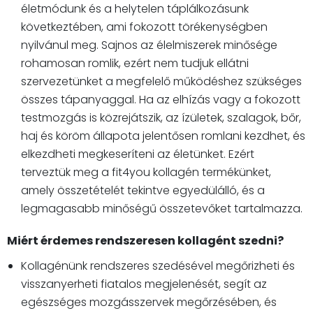
életmódunk és a helytelen táplálkozásunk
következtében, ami fokozott törékenységben
nyilvánul meg. Sajnos az élelmiszerek minősége
rohamosan romlik, ezért nem tudjuk ellátni
szervezetünket a megfelelő működéshez szükséges
összes tápanyaggal. Ha az elhízás vagy a fokozott
testmozgás is közrejátszik, az ízületek, szalagok, bőr,
haj és köröm állapota jelentősen romlani kezdhet, és
elkezdheti megkeseríteni az életünket. Ezért
terveztük meg a fit4you kollagén termékünket,
amely összetételét tekintve egyedülálló, és a
legmagasabb minőségű összetevőket tartalmazza.
Miért érdemes rendszeresen kollagént szedni?
Kollagénünk rendszeres szedésével megőrizheti és
visszanyerheti fiatalos megjelenését, segít az
egészséges mozgásszervek megőrzésében, és