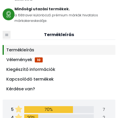
Minőségi utazási termékek.
a 68travel különböző prémium márkák hivatalos
márkakereskedője.
Termékleírás
Termékleírás
Vélemények
10
Kiegészítő információk
Kapcsolódó termékek
Kérdése van?
5
70%
7
4
20%
2