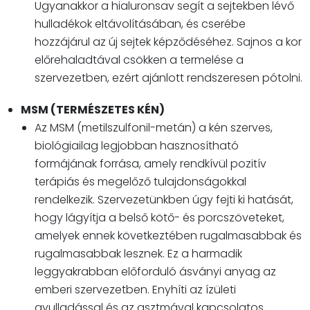
Ugyanakkor a hialuronsav segít a sejtekben lévő
hulladékok eltávolításában, és cserébe
hozzájárul az új sejtek képződéséhez. Sajnos a kor
előrehaladtával csökken a termelése a
szervezetben, ezért ajánlott rendszeresen pótolni.
MSM (TERMÉSZETES KÉN)
Az MSM (metilszulfonil-metán) a kén szerves,
biológiailag legjobban hasznosítható
formájának forrása, amely rendkívül pozitív
terápiás és megelőző tulajdonságokkal
rendelkezik. Szervezetünkben úgy fejti ki hatását,
hogy lágyítja a belső kötő- és porcszöveteket,
amelyek ennek következtében rugalmasabbak és
rugalmasabbak lesznek. Ez a harmadik
leggyakrabban előforduló ásványi anyag az
emberi szervezetben. Enyhíti az ízületi
gyulladással és az asztmával kapcsolatos