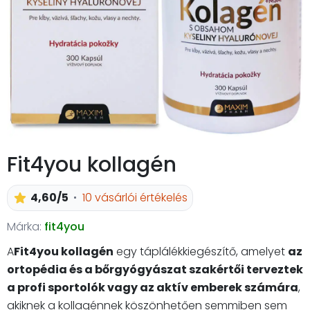
Fit4you kollagén
4,60/5
10 vásárlói értékelés
Márka:
fit4you
A
Fit4you kollagén
egy táplálékkiegészítő, amelyet
az
ortopédia és a bőrgyógyászat szakértői terveztek
a profi sportolók vagy az aktív emberek számára
,
akiknek a kollagénnek köszönhetően semmiben sem