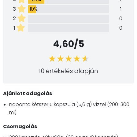
3
10%
1
2
0
1
0
4,60/5
10 értékelés alapján
Ajánlott adagolás
naponta kétszer 5 kapszula (5,6 g) vízzel (200-300
ml)
Csomagolás