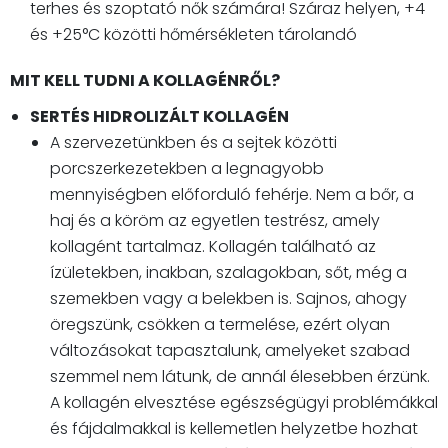
terhes és szoptató nők számára! Száraz helyen, +4
és +25°C közötti hőmérsékleten tárolandó
MIT KELL TUDNI A KOLLAGÉNRŐL?
SERTÉS HIDROLIZÁLT KOLLAGÉN
A szervezetünkben és a sejtek közötti
porcszerkezetekben a legnagyobb
mennyiségben előforduló fehérje. Nem a bőr, a
haj és a köröm az egyetlen testrész, amely
kollagént tartalmaz. Kollagén található az
ízületekben, inakban, szalagokban, sőt, még a
szemekben vagy a belekben is. Sajnos, ahogy
öregszünk, csökken a termelése, ezért olyan
változásokat tapasztalunk, amelyeket szabad
szemmel nem látunk, de annál élesebben érzünk.
A kollagén elvesztése egészségügyi problémákkal
és fájdalmakkal is kellemetlen helyzetbe hozhat