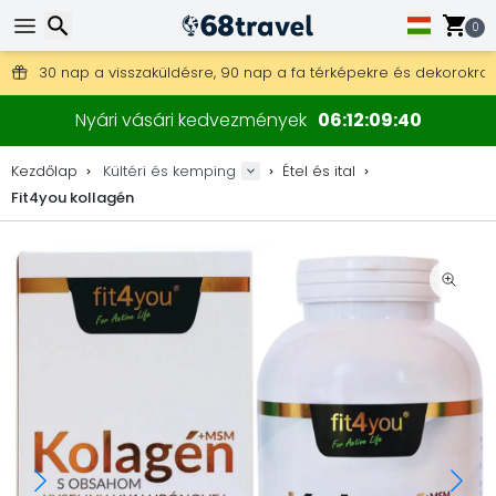
0
Ingyenes szállítás 25 000 Ft feletti megrendelés esetén.
30 nap a visszaküldésre, 90 nap a fa térképekre és dekorokra.
A legjobb árak outdoor felszerelésekre és kiegészítőkre.
Keresés
Nyári vásári kedvezmények
06
12
09
39
Kezdőlap
Kültéri és kemping
Étel és ital
Fit4you kollagén
Keresés