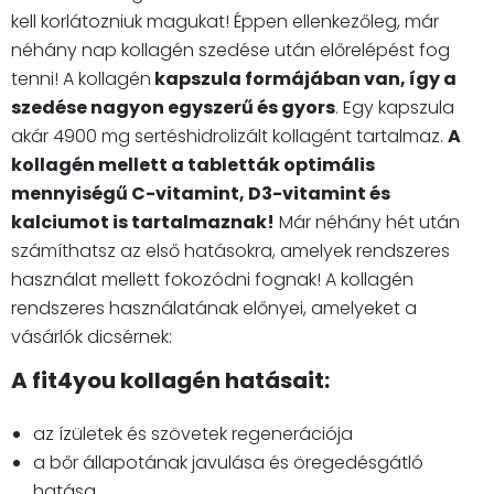
kell korlátozniuk magukat! Éppen ellenkezőleg, már
néhány nap kollagén szedése után előrelépést fog
tenni! A kollagén
kapszula formájában van, így a
szedése nagyon egyszerű és gyors
. Egy kapszula
akár 4900 mg sertéshidrolizált kollagént tartalmaz.
A
kollagén mellett a tabletták optimális
mennyiségű C-vitamint, D3-vitamint és
kalciumot is tartalmaznak!
Már néhány hét után
számíthatsz az első hatásokra, amelyek rendszeres
használat mellett fokozódni fognak! A kollagén
rendszeres használatának előnyei, amelyeket a
vásárlók dicsérnek:
A fit4you kollagén hatásait:
az ízületek és szövetek regenerációja
a bőr állapotának javulása és öregedésgátló
hatása