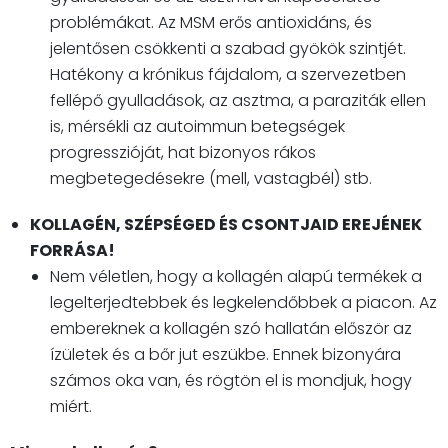
problémákat. Az MSM erős antioxidáns, és
jelentősen csökkenti a szabad gyökök szintjét.
Hatékony a krónikus fájdalom, a szervezetben
fellépő gyulladások, az asztma, a paraziták ellen
is, mérsékli az autoimmun betegségek
progresszióját, hat bizonyos rákos
megbetegedésekre (mell, vastagbél) stb.
KOLLAGÉN, SZÉPSÉGED ÉS CSONTJAID EREJÉNEK
FORRÁSA!
Nem véletlen, hogy a kollagén alapú termékek a
legelterjedtebbek és legkelendőbbek a piacon. Az
embereknek a kollagén szó hallatán először az
ízületek és a bőr jut eszükbe. Ennek bizonyára
számos oka van, és rögtön el is mondjuk, hogy
miért.