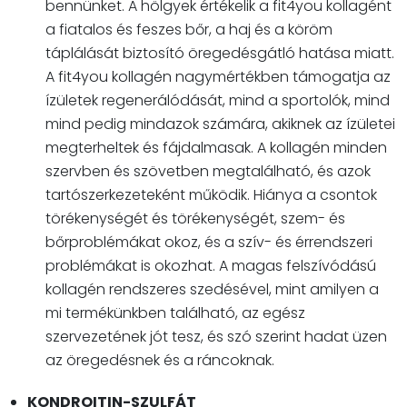
bennünket. A hölgyek értékelik a fit4you kollagént
a fiatalos és feszes bőr, a haj és a köröm
táplálását biztosító öregedésgátló hatása miatt.
A fit4you kollagén nagymértékben támogatja az
ízületek regenerálódását, mind a sportolók, mind
mind pedig mindazok számára, akiknek az ízületei
megterheltek és fájdalmasak. A kollagén minden
szervben és szövetben megtalálható, és azok
tartószerkezeteként működik. Hiánya a csontok
törékenységét és törékenységét, szem- és
bőrproblémákat okoz, és a szív- és érrendszeri
problémákat is okozhat. A magas felszívódású
kollagén rendszeres szedésével, mint amilyen a
mi termékünkben található, az egész
szervezetének jót tesz, és szó szerint hadat üzen
az öregedésnek és a ráncoknak.
KONDROITIN-SZULFÁT