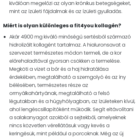
kiválóan megelőzi az olyan krónikus betegségeket,
mint az ízületi fájdalmak és az ízületi gyulladás.
Miért is olyan különleges a fit4you kollagén?
Akár 4900 mg kiváló minőségű sertésből származó
hidrolizált kollagént tartalmaz. A hialuronsavat a
szervezet természetes módon termeli, de a kor
előrehaladtával gyorsan csökken a termelése.
Megköti a vizet a bőr és a haj hidratálása
érdekében, megtalálható a szemgolyó és az íny
bélésében, természetes része az
orrnyálkahártyának, megtalálható a felső
légutakban és a húgyhólyagban, az ízületeken kívül,
ahol lengéscsillapítóként működik. Segít eltávolítani
a salakanyagot azokból a sejtekből, amelyeknek
nincs közvetlen vérellátásuk vagy kevés a
keringésük, mint például a porcoknak. Még az új