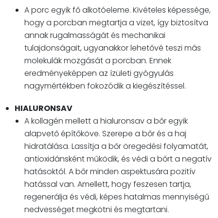
A porc egyik fő alkotóeleme. Kivételes képessége,
hogy a porcban megtartja a vizet, így biztosítva
annak rugalmasságát és mechanikai
tulajdonságait, ugyanakkor lehetővé teszi más
molekulák mozgását a porcban. Ennek
eredményeképpen az ízületi gyógyulás
nagymértékben fokozódik a kiegészítéssel.
HIALURONSAV
A kollagén mellett a hialuronsav a bőr egyik
alapvető építőköve. Szerepe a bőr és a haj
hidratálása. Lassítja a bőr öregedési folyamatát,
antioxidánsként működik, és védi a bőrt a negatív
hatásoktól. A bőr minden aspektusára pozitív
hatással van. Amellett, hogy feszesen tartja,
regenerálja és védi, képes hatalmas mennyiségű
nedvességet megkötni és megtartani.