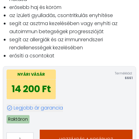
erősebb haj és köröm
az ízületi gyulladás, csontritkulás enyhítése
segít az asztma kezelésében vagy enyhíti az
autoimmun betegségek progresszióját
segít az allergiák és az immunrendszeri
rendellenességek kezelésében
erősíti a csontokat
Termékkód:
NYÁRI VÁSÁR
6661
14 200 Ft
Legjobb ár garancia
Raktáron