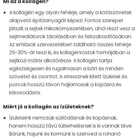
Mi az a kollagén?
A kollagén egy olyan fehérje, amely a kötőszövetek
alapvető építőanyagát képezi. Fontos szerepet
játszik a sejtek mikrokörnyezetében, ahol részt vesz a
sejtmediátorok tárolásában és felszabadításában.
Az emlősök szervezetében található összes fehérje
25-30%-át teszi ki, és kollagénrostok formájában a
sejtközi mátrix alkotórésze. A kollagén tartja
egészségesen és rugalmasan a bőrt és minden
szövetet és csontot. A stressznek kitett ízületek és
porcok hosszú távon hajlamosak a kopásra és
károsodásra.
Miért jó a kollagén az ízületeknek?
Ízületeink nemcsak súrlódásnak és kopásnak,
hanem hosszú távú túlterhelésnek is ki vannak téve.
Bőrünk, hajunk és körmünk is szenved a rohanó