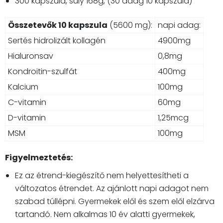
300 kapszula, súly 168g, (30 adag 10 kapszula)
Összetevők 10 kapszula
(5600 mg):
napi adag:
Sertés hidrolizált kollagén
4900mg
Hialuronsav
0,8mg
Kondroitin-szulfát
400mg
Kalcium
100mg
C-vitamin
60mg
D-vitamin
1,25mcg
MSM
100mg
Figyelmeztetés:
Ez az étrend-kiegészítő nem helyettesítheti a
változatos étrendet. Az ajánlott napi adagot nem
szabad túllépni. Gyermekek elől és szem elől elzárva
tartandó. Nem alkalmas 10 év alatti gyermekek,