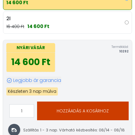
14 600 Ft
2l
14 600 Ft
16 400 Ft
Termékkód:
NYÁRI VÁSÁR
10292
14 600 Ft
Legjobb ár garancia
Készleten 3 nap múlva
HOZZÁADÁS A KOSÁRHOZ
Szállítás 1 - 3 nap.
Várható kézbesítés: 08/14 - 08/18