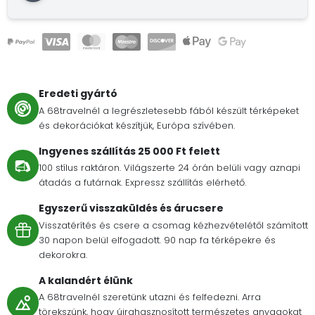
Eredeti gyártó
A 68travelnél a legrészletesebb fából készült térképeket
és dekorációkat készítjük, Európa szívében.
Ingyenes szállítás 25 000 Ft felett
100 stílus raktáron. Világszerte 24 órán belüli vagy aznapi
átadás a futárnak. Expressz szállítás elérhető.
Egyszerű visszaküldés és árucsere
Visszatérítés és csere a csomag kézhezvételétől számított
30 napon belül elfogadott. 90 nap fa térképekre és
dekorokra.
A kalandért élünk
A 68travelnél szeretünk utazni és felfedezni. Arra
törekszünk, hogy újrahasznosított természetes anyagokat