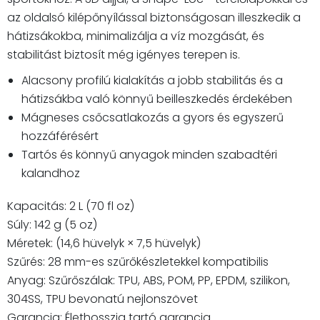
az oldalsó kilépőnyílással biztonságosan illeszkedik a
hátizsákokba, minimalizálja a víz mozgását, és
stabilitást biztosít még igényes terepen is.
Alacsony profilú kialakítás a jobb stabilitás és a
hátizsákba való könnyű beilleszkedés érdekében
Mágneses csőcsatlakozás a gyors és egyszerű
hozzáférésért
Tartós és könnyű anyagok minden szabadtéri
kalandhoz
Kapacitás: 2 L (70 fl oz)
Súly: 142 g (5 oz)
Méretek: (14,6 hüvelyk × 7,5 hüvelyk)
Szűrés: 28 mm-es szűrőkészletekkel kompatibilis
Anyag: Szűrőszálak: TPU, ABS, POM, PP, EPDM, szilikon,
304SS, TPU bevonatú nejlonszövet
Garancia: Élethosszig tartó garancia