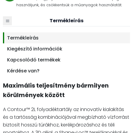
használjunk, és csökkentsük a műanyagok használatát.
Termékleírás
Termékleírás
Kiegészítő információk
Kapcsolódó termékek
Kérdése van?
Maximális teljesítmény bármilyen
körülmények között
A Contour™ 2L folyadéktartály az innovatív kialakítás
és a tartósság kombinációjával megbízható vízforrást
biztosít hosszú túrákhoz, kerékpározáshoz és téli
sportokhoz. A 3D aljjal, a Shape-Loc™ terelőlapokkal és