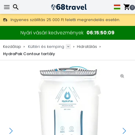
0
Ingyenes szállítás 25 000 Ft feletti megrendelés esetén.
30 nap a visszaküldésre, 90 nap a fa térképekre és dekorokra.
Keresés
A legjobb árak outdoor felszerelésekre és kiegészítőkre.
Nyári vásári kedvezmények
06
15
50
09
Kezdőlap
Kültéri és kemping
Hidratálás
HydraPak Contour tartály
Keresés