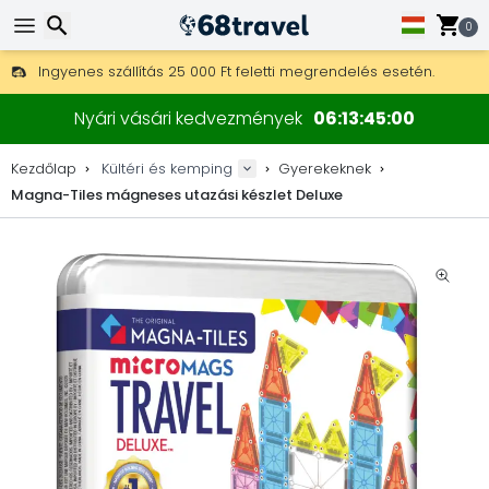
0
Ingyenes szállítás 25 000 Ft feletti megrendelés esetén.
30 nap a visszaküldésre, 90 nap a fa térképekre és dekorokra.
Keresés
A legjobb árak outdoor felszerelésekre és kiegészítőkre.
Nyári vásári kedvezmények
06
13
44
59
Kezdőlap
Kültéri és kemping
Gyerekeknek
Magna-Tiles mágneses utazási készlet Deluxe
Keresés