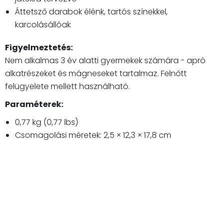
Áttetsző darabok élénk, tartós színekkel,
karcolásállóak
Figyelmeztetés:
Nem alkalmas 3 év alatti gyermekek számára - apró
alkatrészeket és mágneseket tartalmaz. Felnőtt
felügyelete mellett használható.
Paraméterek:
0,77 kg (0,77 lbs)
Csomagolási méretek: 2,5 × 12,3 × 17,8 cm