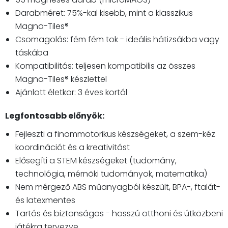
Darabméret: 75%-kal kisebb, mint a klasszikus
Magna-Tiles®
Csomagolás: fém fém tok - ideális hátizsákba vagy
táskába
Kompatibilitás: teljesen kompatibilis az összes
Magna-Tiles® készlettel
Ajánlott életkor: 3 éves kortól
Legfontosabb előnyök:
Fejleszti a finommotorikus készségeket, a szem-kéz
koordinációt és a kreativitást
Elősegíti a STEM készségeket (tudomány,
technológia, mérnöki tudományok, matematika)
Nem mérgező ABS műanyagból készült, BPA-, ftalát-
és latexmentes
Tartós és biztonságos - hosszú otthoni és útközbeni
játékra tervezve