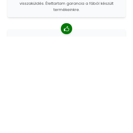
visszaküldés. Élettartam garancia a fából készült
termékeinkre.
4,85/5 átlagos értékelés
Több mint 7400 vélemény az ügyfelektől a világ minden
tájáról. Az ügyfelek 98% -a minket ajánl.
Személyre szabott megrendelések
A 68travel eredeti gyártó, ami azt jelenti, hogy gyorsan
tudunk egyedi megrendeléseket készíteni az Ön
kívánságai szerint.