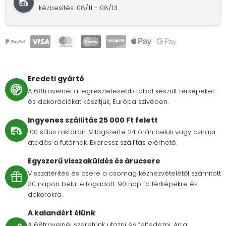
kézbesítés: 08/11 - 08/13
Eredeti gyártó
A 68travelnél a legrészletesebb fából készült térképeket
és dekorációkat készítjük, Európa szívében.
Ingyenes szállítás 25 000 Ft felett
100 stílus raktáron. Világszerte 24 órán belüli vagy aznapi
átadás a futárnak. Expressz szállítás elérhető.
Egyszerű visszaküldés és árucsere
Visszatérítés és csere a csomag kézhezvételétől számított
30 napon belül elfogadott. 90 nap fa térképekre és
dekorokra.
A kalandért élünk
A 68travelnél szeretünk utazni és felfedezni. Arra