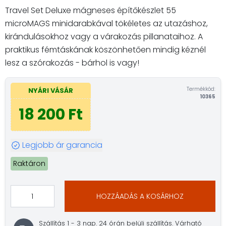
Travel Set Deluxe mágneses építőkészlet 55
microMAGS minidarabkával tökéletes az utazáshoz,
kirándulásokhoz vagy a várakozás pillanataihoz. A
praktikus fémtáskának köszönhetően mindig kéznél
lesz a szórakozás - bárhol is vagy!
Termékkód:
NYÁRI VÁSÁR
10365
18 200 Ft
Legjobb ár garancia
Raktáron
HOZZÁADÁS A KOSÁRHOZ
Szállítás 1 - 3 nap. 24 órán belüli szállítás. Várható