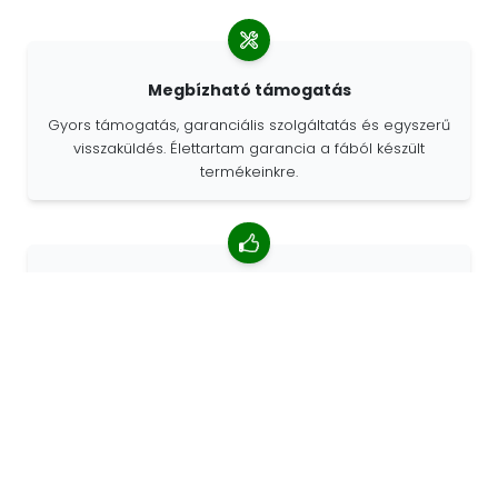
Megbízható támogatás
Gyors támogatás, garanciális szolgáltatás és egyszerű
visszaküldés. Élettartam garancia a fából készült
termékeinkre.
4,85/5 átlagos értékelés
Több mint 7400 vélemény az ügyfelektől a világ minden
tájáról. Az ügyfelek 98% -a minket ajánl.
Személyre szabott megrendelések