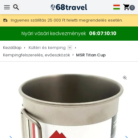
0
Ingyenes szállítás 25 000 Ft feletti megrendelés esetén.
30 nap a visszaküldésre, 90 nap a fa térképekre és dekorokra.
Keresés
A legjobb árak outdoor felszerelésekre és kiegészítőkre.
Nyári vásári kedvezmények
06
07
10
09
Kezdőlap
Kültéri és kemping
Kempingfelszerelés, evőeszközök
MSR Titan Cup
Keresés