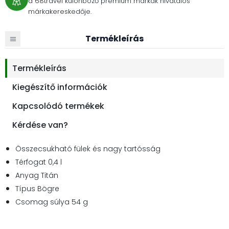
a 68travel különböző prémium márkák hivatalos
márkakereskedője.
Termékleírás
Termékleírás
Kiegészítő információk
Kapcsolódó termékek
Kérdése van?
Összecsukható fülek és nagy tartósság
Térfogat 0,4 l
Anyag Titán
Típus Bögre
Csomag súlya 54 g