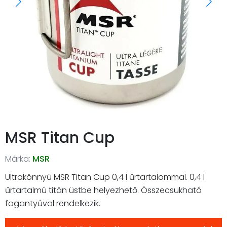
MSR Titan Cup
Márka:
MSR
Ultrakönnyű MSR Titan Cup 0,4 l űrtartalommal. 0,4 l
űrtartalmú titán üstbe helyezhető. Összecsukható
fogantyúval rendelkezik.