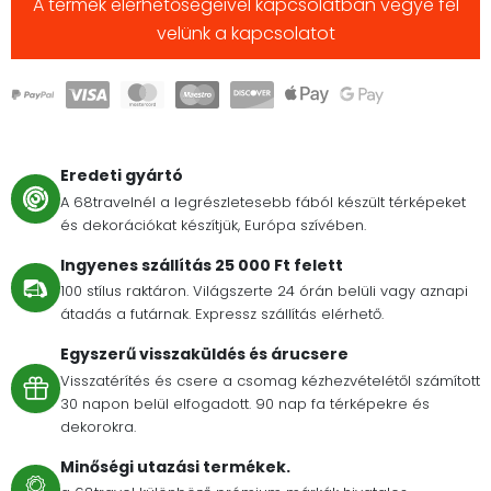
A termék elérhetőségeivel kapcsolatban vegye fel
velünk a kapcsolatot
Eredeti gyártó
A 68travelnél a legrészletesebb fából készült térképeket
és dekorációkat készítjük, Európa szívében.
Ingyenes szállítás 25 000 Ft felett
100 stílus raktáron. Világszerte 24 órán belüli vagy aznapi
átadás a futárnak. Expressz szállítás elérhető.
Egyszerű visszaküldés és árucsere
Visszatérítés és csere a csomag kézhezvételétől számított
30 napon belül elfogadott. 90 nap fa térképekre és
dekorokra.
Minőségi utazási termékek.