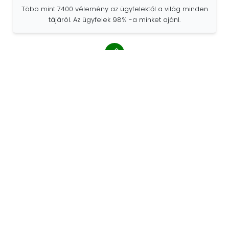
Több mint 7400 vélemény az ügyfelektől a világ minden
tájáról. Az ügyfelek 98% -a minket ajánl.
Személyre szabott megrendelések
A 68travel eredeti gyártó, ami azt jelenti, hogy gyorsan
tudunk egyedi megrendeléseket készíteni az Ön
kívánságai szerint.
A kalandért élünk
A 68travelnél szeretünk utazni és felfedezni. Arra
törekszünk, hogy újrahasznosított természetes
anyagokat használjunk, és csökkentsük a műanyagok
használatát.
68travel a világ körül »