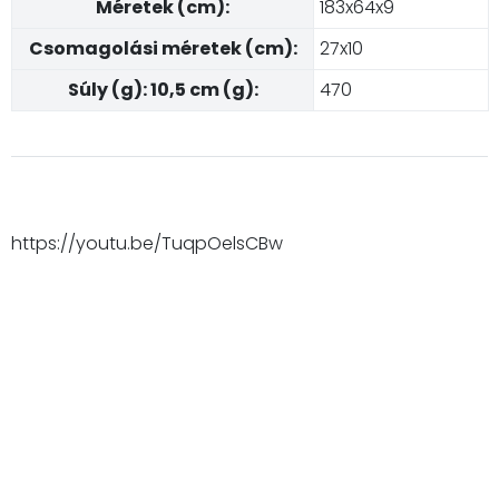
Méretek (cm):
183x64x9
Csomagolási méretek (cm):
27x10
Súly (g): 10,5 cm (g):
470
https://youtu.be/TuqpOelsCBw