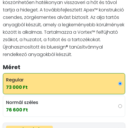
köszönhetően hatékonyan visszaveri a hőt és távol
tartja a hideget. A továbbfejlesztett Apex™ konstrukció
csendes, zörgésmentes alvást biztosít. Az alja tartós
anyagból készült, amely a legkeményebb körülmények
között is alkalmas. Tartalmazza a Vortex™ felfújható
zsákot, a huzatot, a foltot és a tartozékokat.
Újrahasznosított és bluesign® tanúsítvánnyal
rendelkező anyagokból készült.
Méret
Regular
73 000 Ft
Normál széles
76 600 Ft