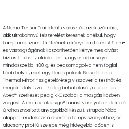
A Nemo Tensor Trail ideális választás azok számára,
akik ultrakönnyű felszerelést keresnek anélkül, hogy
kompromisszumot kötnének a kényelem terén. A 9 cm-
es vastagságának köszönhetően kényelmes alvást
biztosít akár az oldaladon is, ugyanakkor súlya
mindössze kb. 400 g, és becsomagolva nem foglal
több helyet, mint egy literes palack. Belsejében a
Thermal Mirror™ szigetelőréteg visszaveri a testhőt és
megakadályozza a hideg behatolását, a csendes
Apex™ szerkezet pedig kiküszöböli a mozgás közbeni
zörgést. A matrac bluesign® tanúsítvánnyal rendelkező
újrahasznosított anyagokból készült, strapabíróbb
alappal rendelkezik a durvább terepviszonyokhoz, és
alacsony profilú szelepe még hidegebb időben is