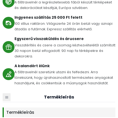
A 68travelnél a legrészletesebb fából készült térképeket
és dekorációkat készítjük, Európa szívében.
Ingyenes szállítás 25 000 Ft felett
100 stílus raktáron. Világszerte 24 órán belüli vagy aznapi
átadás a futárnak. Expressz szállítás elérhető.
Egyszerű visszaküldés és árucsere
Visszatérítés és csere a csomag kézhezvételétől számított
30 napon belül elfogadott. 90 nap fa térképekre és
dekorokra.
A kalandért élünk
A 68travelnél szeretünk utazni és felfedezni. Arra
törekszünk, hogy újrahasznosított természetes anyagokat
használjunk, és csökkentsük a műanyagok használatát.
Termékleírás
Termékleírás