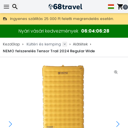
0
Ingyenes szállítás 25 000 Ft feletti megrendelés esetén.
30 nap a visszaküldésre, 90 nap a fa térképekre és dekorokra.
Keresés
A legjobb árak outdoor felszerelésekre és kiegészítőkre.
Nyári vásári kedvezmények
06
04
06
28
Kezdőlap
Kültéri és kemping
Alátétek
NEMO felszerelés Tensor Trail 2024 Regular Wide
Keresés