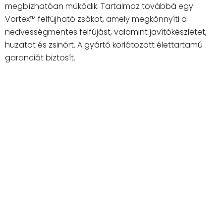
megbízhatóan működik. Tartalmaz továbbá egy
Vortex™ felfújható zsákot, amely megkönnyíti a
nedvességmentes felfújást, valamint javítókészletet,
huzatot és zsinórt. A gyártó korlátozott élettartamú
garanciát biztosít.