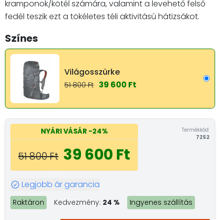
kramponok/kötél számára, valamint a levehető felső
fedél teszik ezt a tökéletes téli aktivitású hátizsákot.
Színes
Világosszürke
39 600 Ft
51 800 Ft
Termékkód:
NYÁRI VÁSÁR
-24%
7252
39 600 Ft
51 800 Ft
Legjobb ár garancia
Raktáron
Kedvezmény:
24 %
Ingyenes szállítás