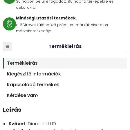
30 napon belül elfogadott. 90 nap fa térképekre és
dekorokra.
Minőségi utazási termékek.
a 68travel különböző prémium márkák hivatalos
márkakereskedője.
Termékleírás
Termékleírás
Kiegészítő információk
Kapcsolódó termékek
Kérdése van?
Leírás
Szövet:
Diamond HD