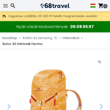
0
Ingyenes szállítás 25 000 Ft feletti megrendelés esetén.
30 nap a visszaküldésre, 90 nap a fa térképekre és dekorokra.
Keresés
A legjobb árak outdoor felszerelésekre és kiegészítőkre.
Nyári vásári kedvezmények
06
08
55
57
Kezdőlap
Kültéri és kemping
Hátizsákok
Rutor 30 hátizsák Ferrino
Keresés