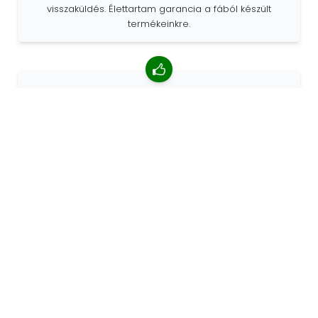
visszaküldés. Élettartam garancia a fából készült
termékeinkre.
4,85/5 átlagos értékelés
Több mint 7400 vélemény az ügyfelektől a világ minden
tájáról. Az ügyfelek 98% -a minket ajánl.
Személyre szabott megrendelések
A 68travel eredeti gyártó, ami azt jelenti, hogy gyorsan
tudunk egyedi megrendeléseket készíteni az Ön
kívánságai szerint.