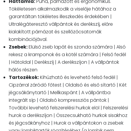
Háttámla:
Puha, párnázott és ergonomikus.
Tökéletesen alkalmazkodik a viselője hátához a
garantáltan tökéletes illeszkedés érdekében |
Ultralégáteresztő vállpántok és derékszíj, előre
kialakított párnázat és szellőzőcsatornák
kombinációjával.
Zsebek:
Elülső zseb lapát és szonda számára | Alsó
rekesz a kramponok és a kötél számára | Felső fedél
| Hátoldal | Derékszíj | A derékszíjon | A vállpántok
hálós részen
Tartozékok:
Kihúzható és levehető felső fedél |
Cipzárral záródó főtest | Oldalsó és első sítartó | Két
jégcsákánytartó | Mellkaspánt | A vállpántba
integrált síp | Oldalsó kompressziós pántok |
További levehető felszerelési hurkok elöl | Felszerelési
hurok a derékszíjon | Összecsukható hurkok sisakhoz
és jégcsákányhoz | Hurok a vállpántokon a zsebek
vagy lombiktartók rögzítéséhez (a lombik nem