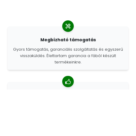
Megbízható támogatás
Gyors támogatás, garanciális szolgáltatás és egyszerű
visszaküldés. Élettartam garancia a fából készült
termékeinkre.
4,85/5 átlagos értékelés
Több mint 7400 vélemény az ügyfelektől a világ minden
tájáról. Az ügyfelek 98% -a minket ajánl.