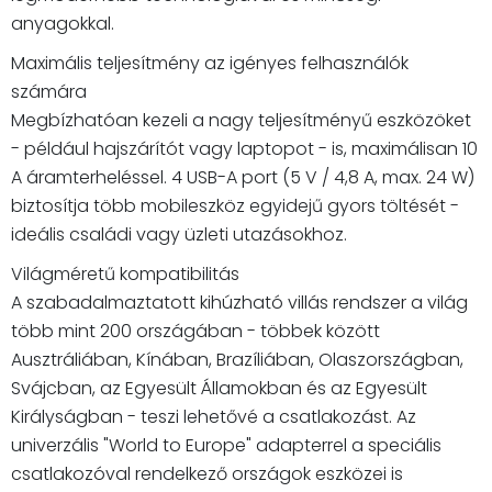
anyagokkal.
Maximális teljesítmény az igényes felhasználók
számára
Megbízhatóan kezeli a nagy teljesítményű eszközöket
- például hajszárítót vagy laptopot - is, maximálisan 10
A áramterheléssel. 4 USB-A port (5 V / 4,8 A, max. 24 W)
biztosítja több mobileszköz egyidejű gyors töltését -
ideális családi vagy üzleti utazásokhoz.
Világméretű kompatibilitás
A szabadalmaztatott kihúzható villás rendszer a világ
több mint 200 országában - többek között
Ausztráliában, Kínában, Brazíliában, Olaszországban,
Svájcban, az Egyesült Államokban és az Egyesült
Királyságban - teszi lehetővé a csatlakozást. Az
univerzális "World to Europe" adapterrel a speciális
csatlakozóval rendelkező országok eszközei is