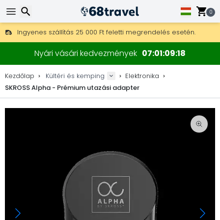
0
Ingyenes szállítás 25 000 Ft feletti megrendelés esetén.
30 nap a visszaküldésre, 90 nap a fa térképekre és dekorokra.
Keresés
A legjobb árak outdoor felszerelésekre és kiegészítőkre.
Nyári vásári kedvezmények
07
01
09
18
Kezdőlap
Kültéri és kemping
Elektronika
SKROSS Alpha - Prémium utazási adapter
Keresés