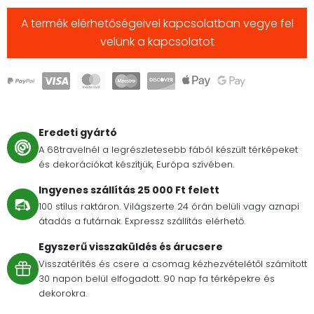
A termék elérhetőségeivel kapcsolatban vegye fel
velünk a kapcsolatot
Eredeti gyártó
A 68travelnél a legrészletesebb fából készült térképeket
és dekorációkat készítjük, Európa szívében.
Ingyenes szállítás 25 000 Ft felett
100 stílus raktáron. Világszerte 24 órán belüli vagy aznapi
átadás a futárnak. Expressz szállítás elérhető.
Egyszerű visszaküldés és árucsere
Visszatérítés és csere a csomag kézhezvételétől számított
30 napon belül elfogadott. 90 nap fa térképekre és
dekorokra.