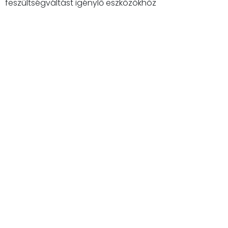
feszültségváltást igénylő eszközökhöz