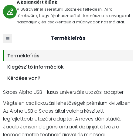
A kalandért élünk
A 68travelnél szeretünk utazni és felfedezni. Arra
törekszünk, hogy újrahasznosított természetes anyagokat
használjunk, és csökkentsük a műanyagok használatát.
Termékleírás
Termékleírás
Kiegészítő információk
Kérdése van?
Skross Alpha USB - luxus univerzális utazási adapter
Végtelen csatlakozási lehetőségek prémium kivitelben
Az Alpha USB a Skross által valaha készített
legfejlettebb utazási adapter. A neves dán stúdió,
Jacob Jensen elegáns antracit dizájnját ötvözi a
legmodernebb technológiával és minőségi