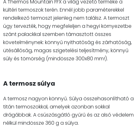
A Thermos Mountain FFX a világ vezető terméke a
kültéri termoszok terén. Ennél jobb paraméterekkel
rendelkező termoszt jelenleg nem találsz. A termoszt
úgy tervezték, hogy megfeleljen a hegyi környezetbe
szánt palackkal szemben támasztott összes
követelménynek: könnyű nyithatóság és zárhatóság,
ütésállóság, magas szigetelési teljesítmény, könnyű
súly és tömörség (mindössze 300x80 mm!).
A termosz súlya
A termosz nagyon könnyű. Súlya összehasonlítható a
titán termoszokkal, amelyek azonban sokkal
drágábbak. A csúszásgátló gyűrű és az alsó védelem
nélkül mindössze 360 g a súlya.