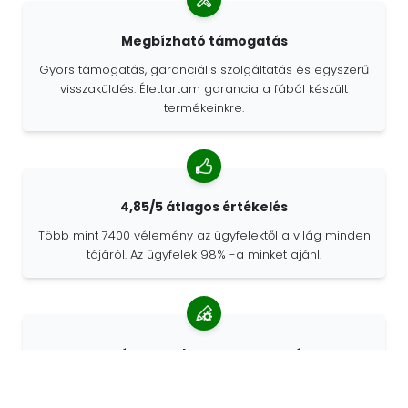
Megbízható támogatás
Gyors támogatás, garanciális szolgáltatás és egyszerű
visszaküldés. Élettartam garancia a fából készült
termékeinkre.
4,85/5 átlagos értékelés
Több mint 7400 vélemény az ügyfelektől a világ minden
tájáról. Az ügyfelek 98% -a minket ajánl.
Személyre szabott megrendelések
A 68travel eredeti gyártó, ami azt jelenti, hogy gyorsan
tudunk egyedi megrendeléseket készíteni az Ön