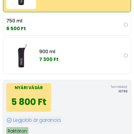
750 ml
6 500 Ft
900 ml
7 300 Ft
Termékkód:
NYÁRI VÁSÁR
10785
5 800 Ft
Legjobb ár garancia
Raktáron