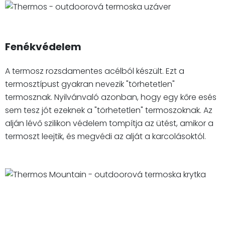
Fenékvédelem
A termosz rozsdamentes acélból készült. Ezt a
termosztípust gyakran nevezik "törhetetlen"
termosznak. Nyilvánvaló azonban, hogy egy kőre esés
sem tesz jót ezeknek a "törhetetlen" termoszoknak. Az
alján lévő szilikon védelem tompítja az ütést, amikor a
termoszt leejtik, és megvédi az alját a karcolásoktól.