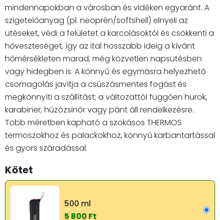
mindennapokban a városban és vidéken egyaránt. A
szigetelőanyag (pl. neoprén/softshell) elnyeli az
ütéseket, védi a felületet a karcolásoktól és csökkenti a
hőveszteséget, így az ital hosszabb ideig a kívánt
hőmérsékleten marad, még közvetlen napsütésben
vagy hidegben is. A könnyű és egymásra helyezhető
csomagolás javítja a csúszásmentes fogást és
megkönnyíti a szállítást; a változattól függően hurok,
karabiner, húzózsinór vagy pánt áll rendelkezésre.
Több méretben kapható a szokásos THERMOS
termoszokhoz és palackokhoz, könnyű karbantartással
és gyors száradással.
Kötet
500 ml
5 800 Ft