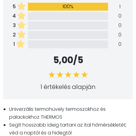
5
100%
1
4
0
3
0
2
0
1
0
5,00/5
1 értékelés alapján
Univerzális termohüvely termoszokhoz és
palackokhoz THERMOS
Segít hosszabb ideig tartani az ital hőmérsékletét;
véd a naptól és a hidegtől