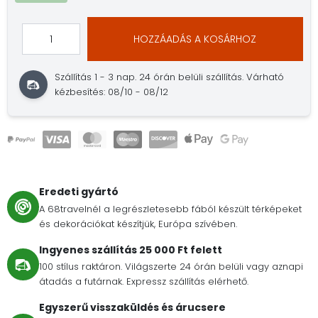
HOZZÁADÁS A KOSÁRHOZ
Szállítás 1 - 3 nap.
24 órán belüli szállítás.
Várható
kézbesítés: 08/10 - 08/12
Eredeti gyártó
A 68travelnél a legrészletesebb fából készült térképeket
és dekorációkat készítjük, Európa szívében.
Ingyenes szállítás 25 000 Ft felett
100 stílus raktáron. Világszerte 24 órán belüli vagy aznapi
átadás a futárnak. Expressz szállítás elérhető.
Egyszerű visszaküldés és árucsere