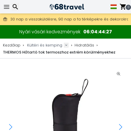
0
Ingyenes szállítás 25 000 Ft feletti megrendelés esetén.
30 nap a visszaküldésre, 90 nap a fa térképekre és dekorokra.
A legjobb árak outdoor felszerelésekre és kiegészítőkre.
Keresés
Nyári vásári kedvezmények
06
04
44
26
Kezdőlap
Kültéri és kemping
Hidratálás
THERMOS Hőtartó tok termoszhoz extrém körülményekhez
Keresés