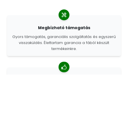
Megbízható támogatás
Gyors támogatás, garanciális szolgáltatás és egyszerű
visszaküldés. Élettartam garancia a fából készült
termékeinkre.
4,85/5 átlagos értékelés
Több mint 7400 vélemény az ügyfelektől a világ minden
tájáról. Az ügyfelek 98% -a minket ajánl.
Személyre szabott megrendelések