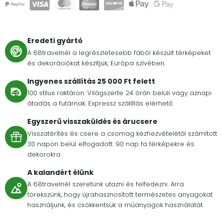
Eredeti gyártó
A 68travelnél a legrészletesebb fából készült térképeket
és dekorációkat készítjük, Európa szívében.
Ingyenes szállítás 25 000 Ft felett
100 stílus raktáron. Világszerte 24 órán belüli vagy aznapi
átadás a futárnak. Expressz szállítás elérhető.
Egyszerű visszaküldés és árucsere
Visszatérítés és csere a csomag kézhezvételétől számított
30 napon belül elfogadott. 90 nap fa térképekre és
dekorokra.
A kalandért élünk
A 68travelnél szeretünk utazni és felfedezni. Arra
törekszünk, hogy újrahasznosított természetes anyagokat
használjunk, és csökkentsük a műanyagok használatát.