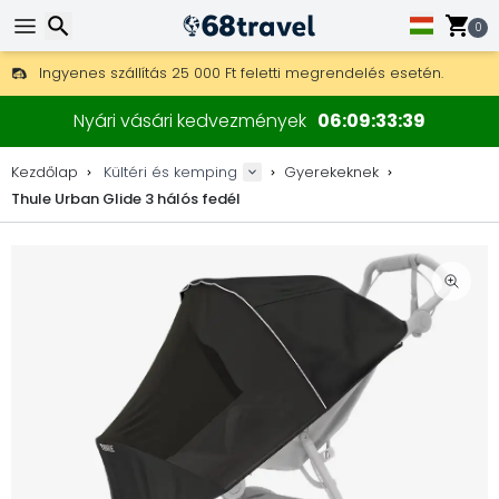
0
Ingyenes szállítás 25 000 Ft feletti megrendelés esetén.
30 nap a visszaküldésre, 90 nap a fa térképekre és dekorokra.
Keresés
A legjobb árak outdoor felszerelésekre és kiegészítőkre.
Nyári vásári kedvezmények
06
09
33
38
Kezdőlap
Kültéri és kemping
Gyerekeknek
Thule Urban Glide 3 hálós fedél
Keresés