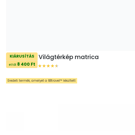
Világtérkép matrica
KIÁRUSÍTÁS
8 400 Ft
ettől
Eredeti termék, amelyet a 68travel™️ készített