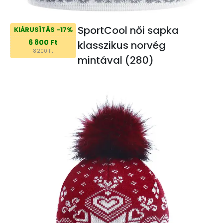
SportCool női sapka
KIÁRUSÍTÁS -17%
6 800 Ft
klasszikus norvég
8 200 Ft
mintával (280)