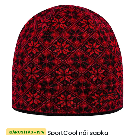
SportCool női sapka
KIÁRUSÍTÁS -19%