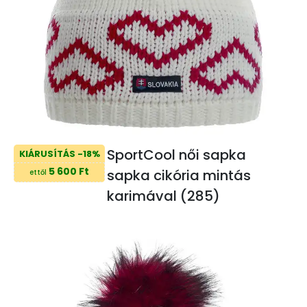
SportCool női sapka
KIÁRUSÍTÁS -18%
5 600 Ft
sapka cikória mintás
ettől
karimával (285)