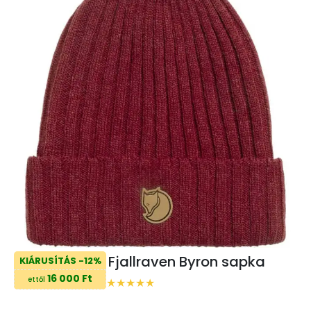
Fjallraven Byron sapka
KIÁRUSÍTÁS -12%
16 000 Ft
ettől