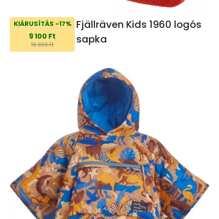
Fjällräven Kids 1960 logós
KIÁRUSÍTÁS -17%
9 100 Ft
sapka
10 900 Ft