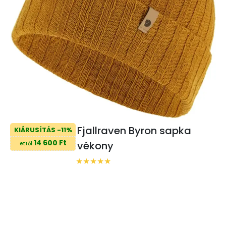
Fjallraven Byron sapka
KIÁRUSÍTÁS -11%
14 600 Ft
vékony
ettől