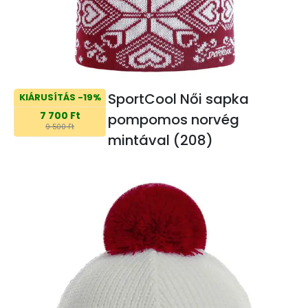
SportCool Női sapka
KIÁRUSÍTÁS -19%
7 700 Ft
pompomos norvég
9 500 Ft
mintával (208)