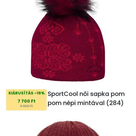
SportCool női sapka pom
KIÁRUSÍTÁS -19%
7 700 Ft
pom népi mintával (284)
9 500 Ft