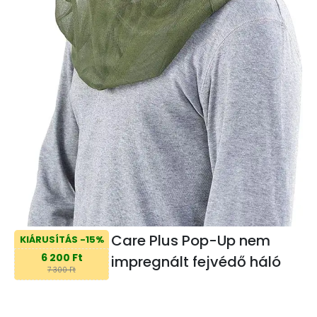
Care Plus Pop-Up nem
KIÁRUSÍTÁS -15%
6 200 Ft
impregnált fejvédő háló
7 300 Ft