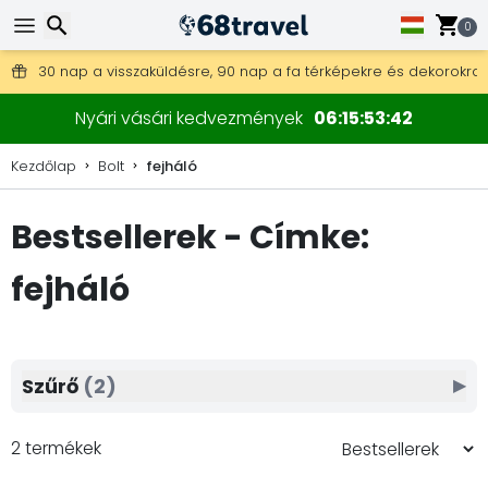
0
Ingyenes szállítás 25 000 Ft feletti megrendelés esetén.
30 nap a visszaküldésre, 90 nap a fa térképekre és dekorokra.
Keresés
Nyári vásári kedvezmények
06
15
53
41
Kezdőlap
Bolt
fejháló
Bestsellerek - Címke:
Keresés
fejháló
Szűrő
(2)
▶
2 termékek