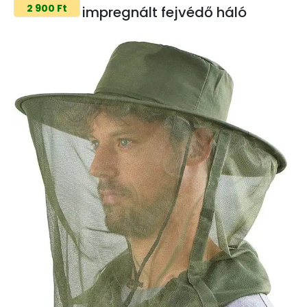
2 900 Ft
impregnált fejvédő háló