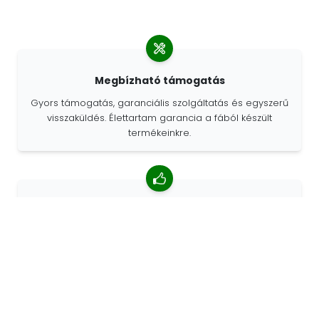
Megbízható támogatás
Gyors támogatás, garanciális szolgáltatás és egyszerű
visszaküldés. Élettartam garancia a fából készült
termékeinkre.
4,85/5 átlagos értékelés
Több mint 7400 vélemény az ügyfelektől a világ minden
tájáról. Az ügyfelek 98% -a minket ajánl.