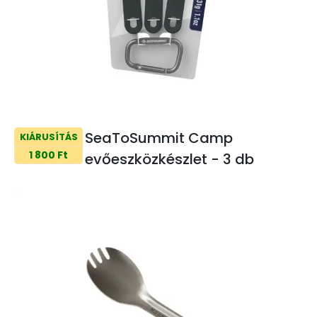
SeaToSummit Camp
KIÁRUSÍTÁS
1 800 Ft
evőeszközkészlet - 3 db