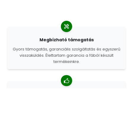
Megbízható támogatás
Gyors támogatás, garanciális szolgáltatás és egyszerű
visszaküldés. Élettartam garancia a fából készült
termékeinkre.
4,85/5 átlagos értékelés
Több mint 7400 vélemény az ügyfelektől a világ minden
tájáról. Az ügyfelek 98% -a minket ajánl.