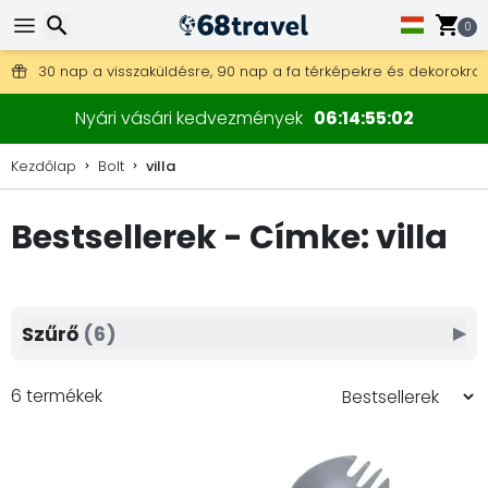
0
Ingyenes szállítás 25 000 Ft feletti megrendelés esetén.
30 nap a visszaküldésre, 90 nap a fa térképekre és dekorokra.
Keresés
Nyári vásári kedvezmények
06
14
55
01
Kezdőlap
Bolt
villa
Bestsellerek - Címke: villa
Keresés
Szűrő
(6)
▶
6 termékek