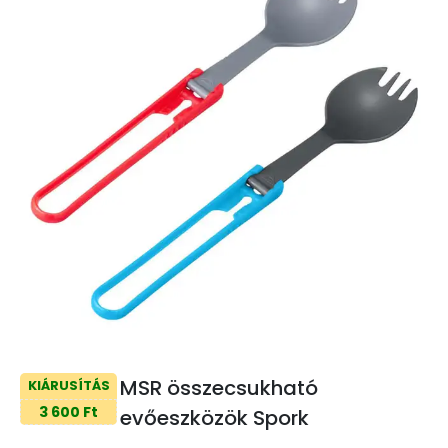
MSR összecsukható
KIÁRUSÍTÁS
3 600 Ft
evőeszközök Spork