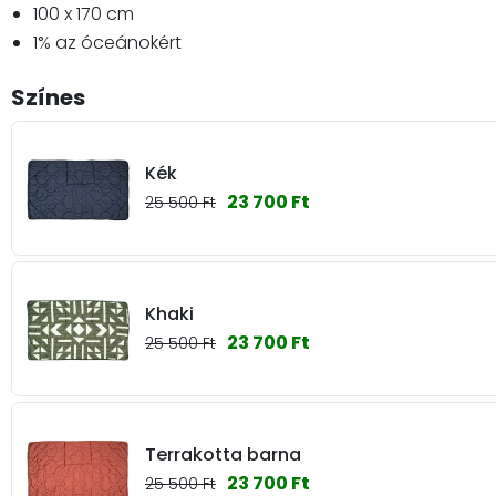
100 x 170 cm
1% az óceánokért
Színes
Kék
23 700 Ft
25 500 Ft
Khaki
23 700 Ft
25 500 Ft
Terrakotta barna
23 700 Ft
25 500 Ft