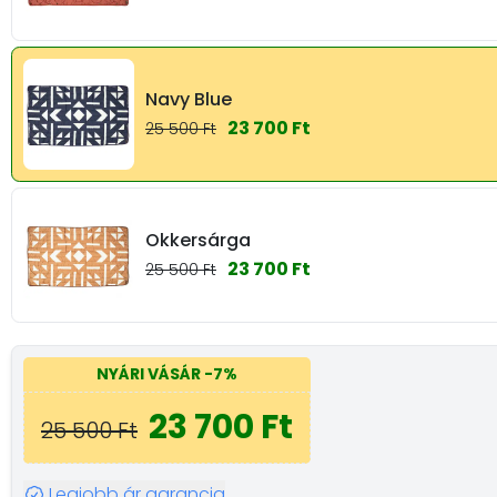
Navy Blue
23 700 Ft
25 500 Ft
Okkersárga
23 700 Ft
25 500 Ft
NYÁRI VÁSÁR
-7%
23 700 Ft
25 500 Ft
Legjobb ár garancia