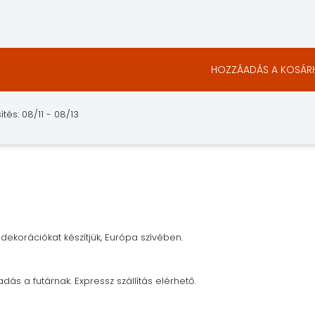
HOZZÁADÁS A KOSÁR
tés: 08/11 - 08/13
dekorációkat készítjük, Európa szívében.
adás a futárnak. Expressz szállítás elérhető.