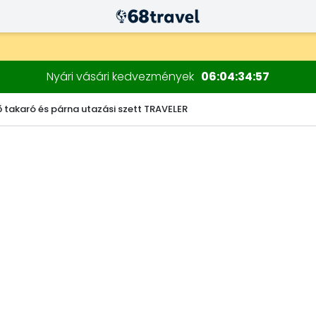
Nyári vásári kedvezmények
06
04
34
56
ő takaró és párna utazási szett TRAVELER
Keresés