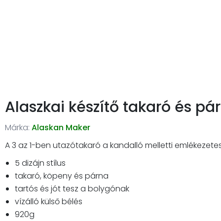
Alaszkai készítő takaró és pá
Márka:
Alaskan Maker
A 3 az 1-ben utazótakaró a kandalló melletti emlékezete
5 dizájn stílus
takaró, köpeny és párna
tartós és jót tesz a bolygónak
vízálló külső bélés
920g