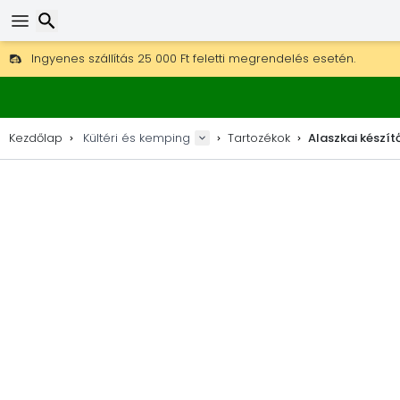
Ingyenes szállítás 25 000 Ft feletti megrendelés esetén.
30 nap a visszaküldésre, 90 nap a fa térképekre és dekorokra.
A legjobb árak outdoor felszerelésekre és kiegészítőkre.
Keresés
Kezdőlap
Kültéri és kemping
Tartozékok
Alaszkai készít