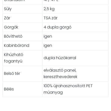
Súly
2,5 kg
Zár
TSA zár
Görgők
4 dupla görgő
Bővíthető
igen
Kabinbőrönd
igen
Kihúzható
dupla húzókarral
fogantyú
elválasztó panel,
Belső tér
kereszthevederek
100% újrahasznosított PET
Bélés
műanyag