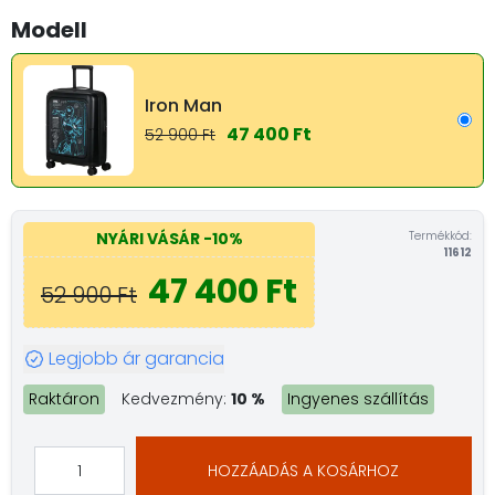
Modell
Iron Man
47 400 Ft
52 900 Ft
Termékkód:
NYÁRI VÁSÁR
-10%
11612
47 400 Ft
52 900 Ft
Legjobb ár garancia
Raktáron
Kedvezmény:
10 %
Ingyenes szállítás
HOZZÁADÁS A KOSÁRHOZ