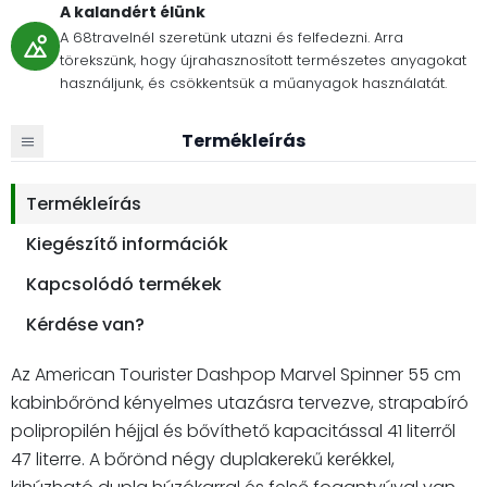
A kalandért élünk
A 68travelnél szeretünk utazni és felfedezni. Arra
törekszünk, hogy újrahasznosított természetes anyagokat
használjunk, és csökkentsük a műanyagok használatát.
Termékleírás
Termékleírás
Kiegészítő információk
Kapcsolódó termékek
Kérdése van?
Az American Tourister Dashpop Marvel Spinner 55 cm
kabinbőrönd kényelmes utazásra tervezve, strapabíró
polipropilén héjjal és bővíthető kapacitással 41 literről
47 literre. A bőrönd négy duplakerekű kerékkel,