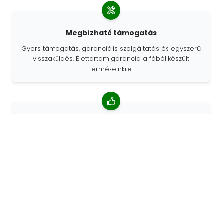
Megbízható támogatás
Gyors támogatás, garanciális szolgáltatás és egyszerű
visszaküldés. Élettartam garancia a fából készült
termékeinkre.
4,85/5 átlagos értékelés
Több mint 7400 vélemény az ügyfelektől a világ minden
tájáról. Az ügyfelek 98% -a minket ajánl.
Személyre szabott megrendelések
A 68travel eredeti gyártó, ami azt jelenti, hogy gyorsan