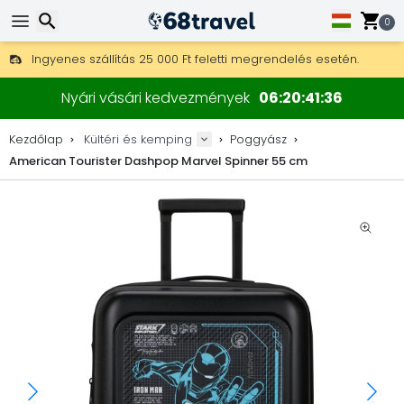
0
Ingyenes szállítás 25 000 Ft feletti megrendelés esetén.
30 nap a visszaküldésre, 90 nap a fa térképekre és dekorokra.
Keresés
A legjobb árak outdoor felszerelésekre és kiegészítőkre.
Nyári vásári kedvezmények
06
20
41
36
Kezdőlap
Kültéri és kemping
Poggyász
American Tourister Dashpop Marvel Spinner 55 cm
Keresés