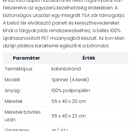
kihúzható dupla húzókarral és felső fogantyúval van
felszerelve az egyszerű kezelhetőség érdekében. A
biztonságos utazást egy integrált TSA zár támogatja.
A belső tér elválasztó panelt és kereszthevedereket
kínál a tárgyak jobb rendszerezéséhez, a bélés 100%
újrahasznosított PET műanyagból készült. Az Iron Man
dizájn játékos karakterrel egészíti ki a bőröndöt.
Paraméter
Érték
Terméktípus
kabinbőrönd
Modell
Spinner (4 kerék)
Anyag
100% polipropilén
Méretek
55 x 40 x 20 cm
Méretek bővítés
55 x 40 x 23 cm
után
Űrtartalom
41 / 47 L