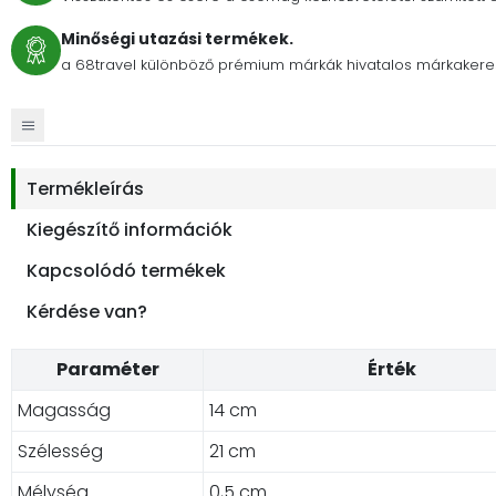
Minőségi utazási termékek.
a 68travel különböző prémium márkák hivatalos márkakere
Termékleírás
Kiegészítő információk
Kapcsolódó termékek
Kérdése van?
Paraméter
Érték
Magasság
14 cm
Szélesség
21 cm
Mélység
0,5 cm