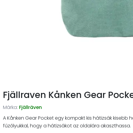
Fjällraven Kånken Gear Pock
Márka:
Fjällräven
A Kånken Gear Pocket egy kompakt kis hátizsák kisebb han
fűzőlyukkal, hogy a hátizsákot az oldalára akaszthassa.