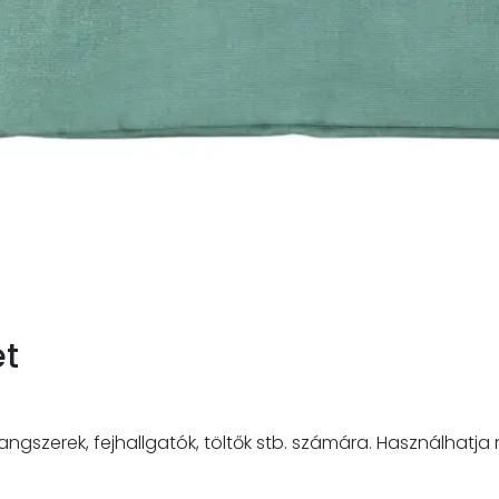
et
gszerek, fejhallgatók, töltők stb. számára. Használhatja mi