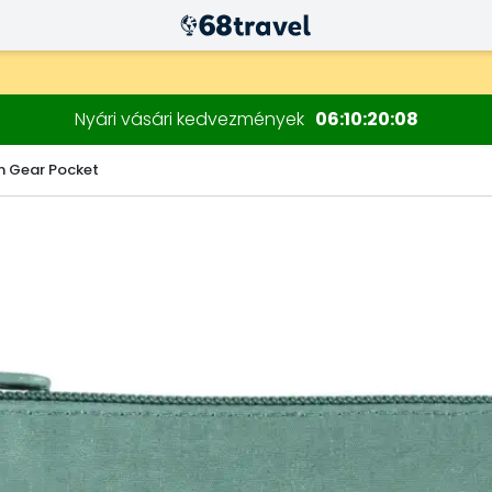
Nyári vásári kedvezmények
06
10
20
07
en Gear Pocket
Keresés