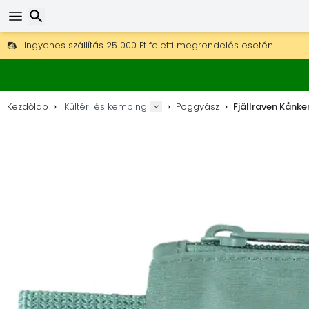
Ingyenes szállítás 25 000 Ft feletti megrendelés esetén.
30 nap a visszaküldésre, 90 nap a fa térképekre és dekorokra.
A legjobb árak outdoor felszerelésekre és kiegészítőkre.
Keresés
Kezdőlap
Kültéri és kemping
Poggyász
Fjällraven Kånk