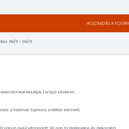
HOZZÁADÁS A KOSÁR
tés: 08/11 - 08/13
dekorációkat készítjük, Európa szívében.
adás a futárnak. Expressz szállítás elérhető.
30 napon belül elfogadott. 90 nap fa térképekre és dekorokra.