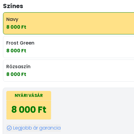
Színes
Navy
8 000 Ft
Frost Green
8 000 Ft
Rózsaszín
8 000 Ft
NYÁRI VÁSÁR
8 000 Ft
Legjobb ár garancia