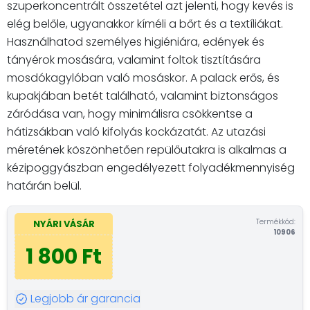
szuperkoncentrált összetétel azt jelenti, hogy kevés is
elég belőle, ugyanakkor kíméli a bőrt és a textíliákat.
Használhatod személyes higiéniára, edények és
tányérok mosására, valamint foltok tisztítására
mosdókagylóban való mosáskor. A palack erős, és
kupakjában betét található, valamint biztonságos
záródása van, hogy minimálisra csökkentse a
hátizsákban való kifolyás kockázatát. Az utazási
méretének köszönhetően repülőutakra is alkalmas a
kézipoggyászban engedélyezett folyadékmennyiség
határán belül.
Termékkód:
NYÁRI VÁSÁR
10906
1 800 Ft
Legjobb ár garancia