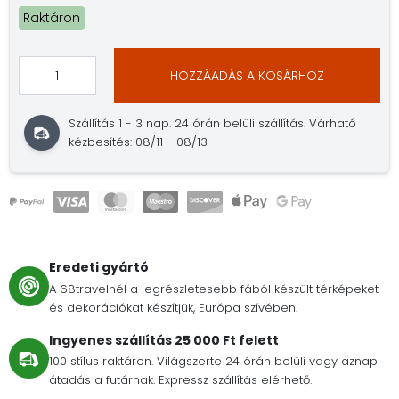
Raktáron
HOZZÁADÁS A KOSÁRHOZ
Szállítás 1 - 3 nap. 24 órán belüli szállítás. Várható
kézbesítés: 08/11 - 08/13
Eredeti gyártó
A 68travelnél a legrészletesebb fából készült térképeket
és dekorációkat készítjük, Európa szívében.
Ingyenes szállítás 25 000 Ft felett
100 stílus raktáron. Világszerte 24 órán belüli vagy aznapi
átadás a futárnak. Expressz szállítás elérhető.