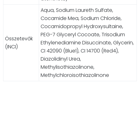
Aqua, Sodium Laureth Sulfate,
Cocamide Mea, Sodium Chloride,
Cocamidopropyl Hydroxysultaine,
PEG-7 Glyceryl Cocoate, Trisodium
Összetevők
Ethylenediamine Disuccinate, Glycerin,
(INCI)
CI 42090 (Blue1), CI 14700 (Red4),
Diazolidinyl Urea,
Methylisothiazolinone,
Methylchloroisothiazolinone