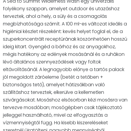
A Sea to Summit Wilderness Wash egy univerzális
folyékony szappan, amelyet outdoor és utazáshoz
terveztek, ahol a hely, a súly és a csomagolás
megbízhatósága számít. A 100 ml-es változat ideális a
higiéniai készlet részeként: kevés helyet foglal el, de a
szuperkoncentrált receptúrának köszönhetően hosszú
ideig kitart. Gyengéd a bőrhöz és az anyagokhoz,
mégis hatékony az edények mosásánál és a ruhákon
lévő általános szennyeződések vagy foltok
eltávolításánál. A legnagyobb előnye a tartós palack
jól megoldott záróeleme (betét a tetőben +
biztonságos tető), amelyet hátizsákban való
szállításhoz terveztek, elkerülve a kellemetlen
szivárgásokat. Mosáshoz elsősorban kézi mosásra van
tervezve mosdóban; mosógépben csak tájékoztató
jelleggel használható, mivel az elfogyasztás a
vízmennyiségtől függ. Ha kisebb kiszereléseket
szeretnél újratölteni, nagyobb mennyiségből