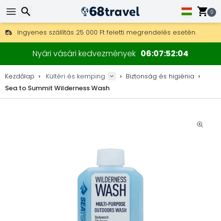
0
Ingyenes szállítás 25 000 Ft feletti megrendelés esetén.
30 nap a visszaküldésre, 90 nap a fa térképekre és dekorokra.
Keresés
A legjobb árak outdoor felszerelésekre és kiegészítőkre.
Nyári vásári kedvezmények
06
07
52
04
Kezdőlap
Kültéri és kemping
Biztonság és higiénia
Sea to Summit Wilderness Wash
Keresés