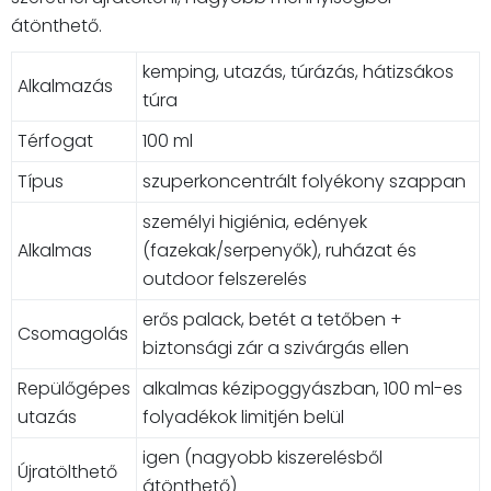
átönthető.
kemping, utazás, túrázás, hátizsákos
Alkalmazás
túra
Térfogat
100 ml
Típus
szuperkoncentrált folyékony szappan
személyi higiénia, edények
Alkalmas
(fazekak/serpenyők), ruházat és
outdoor felszerelés
erős palack, betét a tetőben +
Csomagolás
biztonsági zár a szivárgás ellen
Repülőgépes
alkalmas kézipoggyászban, 100 ml-es
utazás
folyadékok limitjén belül
igen (nagyobb kiszerelésből
Újratölthető
átönthető)