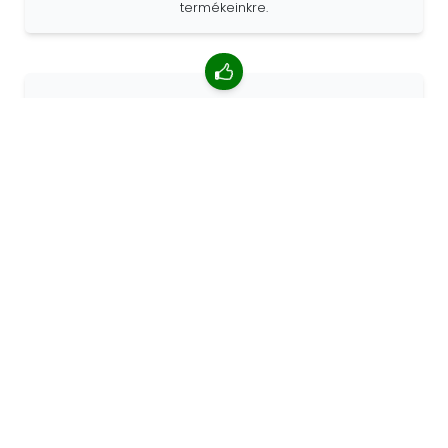
termékeinkre.
4,85/5 átlagos értékelés
Több mint 7400 vélemény az ügyfelektől a világ minden
tájáról. Az ügyfelek 98% -a minket ajánl.
Személyre szabott megrendelések
A 68travel eredeti gyártó, ami azt jelenti, hogy gyorsan
tudunk egyedi megrendeléseket készíteni az Ön
kívánságai szerint.