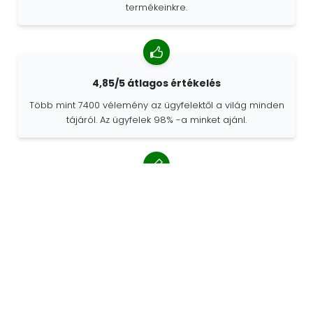
termékeinkre.
4,85/5 átlagos értékelés
Több mint 7400 vélemény az ügyfelektől a világ minden
tájáról. Az ügyfelek 98% -a minket ajánl.
Személyre szabott megrendelések
A 68travel eredeti gyártó, ami azt jelenti, hogy gyorsan
tudunk egyedi megrendeléseket készíteni az Ön
kívánságai szerint.