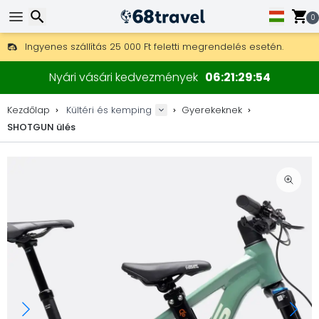
0
Ingyenes szállítás 25 000 Ft feletti megrendelés esetén.
30 nap a visszaküldésre, 90 nap a fa térképekre és dekorokra.
Keresés
A legjobb árak outdoor felszerelésekre és kiegészítőkre.
Nyári vásári kedvezmények
06
21
29
54
Kezdőlap
Kültéri és kemping
Gyerekeknek
SHOTGUN ülés
Keresés