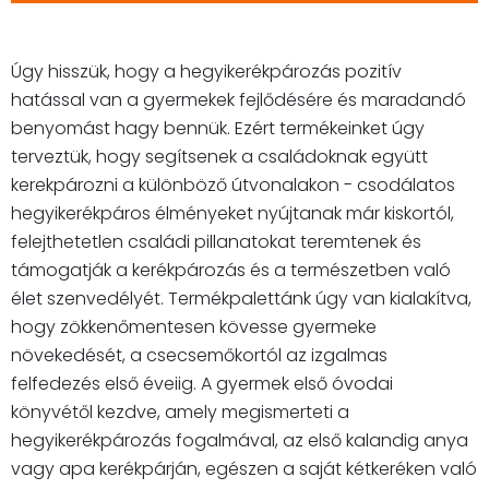
Úgy hisszük, hogy a hegyikerékpározás pozitív
hatással van a gyermekek fejlődésére és maradandó
benyomást hagy bennük. Ezért termékeinket úgy
terveztük, hogy segítsenek a családoknak együtt
kerekpározni a különböző útvonalakon - csodálatos
hegyikerékpáros élményeket nyújtanak már kiskortól,
felejthetetlen családi pillanatokat teremtenek és
támogatják a kerékpározás és a természetben való
élet szenvedélyét. Termékpalettánk úgy van kialakítva,
hogy zökkenőmentesen kövesse gyermeke
növekedését, a csecsemőkortól az izgalmas
felfedezés első éveiig. A gyermek első óvodai
könyvétől kezdve, amely megismerteti a
hegyikerékpározás fogalmával, az első kalandig anya
vagy apa kerékpárján, egészen a saját kétkeréken való