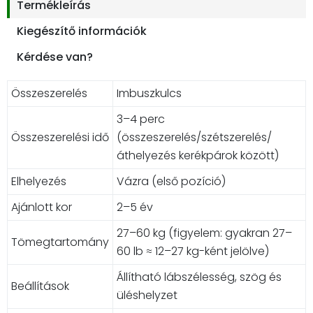
Termékleírás
Kiegészítő információk
Kérdése van?
Összeszerelés
Imbuszkulcs
3–4 perc
Összeszerelési idő
(összeszerelés/szétszerelés/
áthelyezés kerékpárok között)
Elhelyezés
Vázra (első pozíció)
Ajánlott kor
2–5 év
27–60 kg (figyelem: gyakran 27–
Tömegtartomány
60 lb ≈ 12–27 kg-ként jelölve)
Állítható lábszélesség, szög és
Beállítások
üléshelyzet