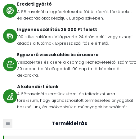
Eredeti gyártó
A 68travelnél a legrészletesebb fából készült térképeket
és dekorációkat készítjük, Európa szívében.
Ingyenes szállítás 25 000 Ft felett
100 stílus raktáron. Világszerte 24 órán belüli vagy aznapi
átadás a futárnak. Expressz szállítás elérhető.
Egyszerű visszaküldés és árucsere
Visszatérítés és csere a csomag kézhezvételétől számított
30 napon belül elfogadott. 90 nap fa térképekre és
dekorokra.
A kalandért élünk
A 68travelnél szeretünk utazni és felfedezni. Arra
törekszünk, hogy újrahasznosított természetes anyagokat
használjunk, és csökkentsük a műanyagok használatát.
Termékleírás