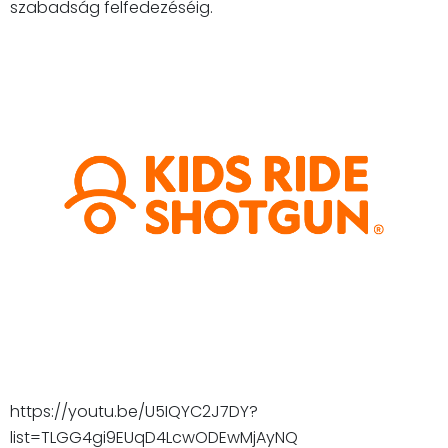
szabadság felfedezéséig.
https://youtu.be/U5IQYC2J7DY?
list=TLGG4gi9EUqD4LcwODEwMjAyNQ