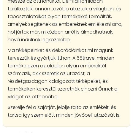
messze az otthonuktól, Dél-Kaliforniában
találkoztak, onnan tovább utaztak a világban, és
tapasztalataikat olyan termékekké formálták,
amelyek segítenek az embereknek emlékezni arra,
hol jártak már, miközben arról is álmodhatnak,
hová indulnak legközelebb.
Ma térképeinket és dekorációinkat mi magunk
tervezzük és gyártjuk itthon. A 68travel minden
terméke ezen az oldalon olyan emberektől
származik, akik szeretik az utazást, a
részletgazdagon kidolgozott térképeket, és
termékeiken keresztül szeretnék elhozni Önnek a
világot az otthonába.
Szerelje fel a sajátját, jelölje rajta az emlékeit, és
tartsa így szem előtt minden jövőbeli utazását is.