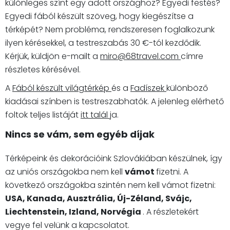
különleges színt egy adott országhoz? Egyedi festés?
Egyedi fából készült szöveg, hogy kiegészítse a
térképét? Nem probléma, rendszeresen foglalkozunk
ilyen kérésekkel, a testreszabás 30 €-tól kezdődik.
Kérjük, küldjön e-mailt a
miro@68travel.com
címre
részletes kérésével.
A
Fából készült világtérkép
és a
Fadíszek
különböző
kiadásai színben is testreszabhatók. A jelenleg elérhető
foltok teljes listáját
itt talál
ja.
Nincs se vám, sem egyéb díjak
Térképeink és dekorációink Szlovákiában készülnek, így
az uniós országokba nem kell
vámot
fizetni. A
következő országokba szintén nem kell vámot fizetni:
USA, Kanada, Ausztrália, Új-Zéland, Svájc,
Liechtenstein, Izland, Norvégia
. A részletekért
vegye fel velünk a kapcsolatot.