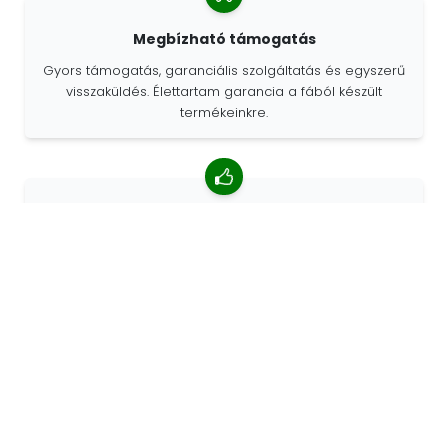
Megbízható támogatás
Gyors támogatás, garanciális szolgáltatás és egyszerű
visszaküldés. Élettartam garancia a fából készült
termékeinkre.
4,85/5 átlagos értékelés
Több mint 7400 vélemény az ügyfelektől a világ minden
tájáról. Az ügyfelek 98% -a minket ajánl.
Személyre szabott megrendelések
A 68travel eredeti gyártó, ami azt jelenti, hogy gyorsan
tudunk egyedi megrendeléseket készíteni az Ön