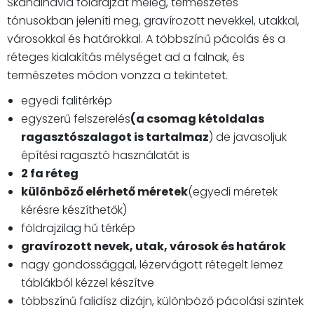
Skandinávia földrajzát meleg, természetes
tónusokban jeleníti meg, gravírozott nevekkel, utakkal,
városokkal és határokkal. A többszínű pácolás és a
réteges kialakítás mélységet ad a falnak, és
természetes módon vonzza a tekintetet.
egyedi falitérkép
egyszerű felszerelés
(a csomag kétoldalas
ragasztószalagot is tartalmaz
) de javasoljuk
építési ragasztó használatát is
2 fa réteg
különböző elérhető méretek
(egyedi méretek
kérésre készíthetők)
földrajzilag hű térkép
gravírozott nevek, utak, városok és határok
nagy gondossággal, lézervágott rétegelt lemez
táblákból kézzel készítve
többszínű falidísz dizájn, különböző pácolási szintek