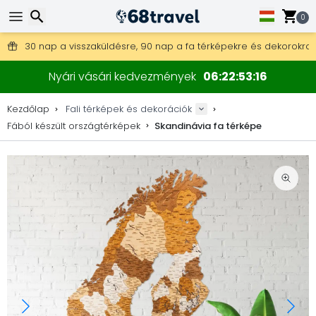
0
Ingyenes szállítás 25 000 Ft feletti megrendelés esetén.
30 nap a visszaküldésre, 90 nap a fa térképekre és dekorokra.
Eredeti térkép- és dekorációgyártó.
Keresés
Nyári vásári kedvezmények
06
22
53
15
Kezdőlap
Fali térképek és dekorációk
Fából készült országtérképek
Skandinávia fa térképe
Keresés