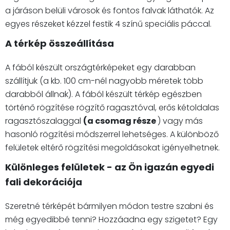
a járáson belüli városok és fontos falvak láthatók. Az
egyes részeket kézzel festik 4 színű speciális páccal.
A térkép összeállítása
A fából készült országtérképeket egy darabban
szállítjuk (a kb. 100 cm-nél nagyobb méretek több
darabból állnak). A fából készült térkép egészben
történő rögzítése rögzítő ragasztóval, erős kétoldalas
ragasztószalaggal
(a csomag része
) vagy más
hasonló rögzítési módszerrel lehetséges. A különböző
felületek eltérő rögzítési megoldásokat igényelhetnek.
Különleges felületek - az Ön igazán egyedi
fali dekorációja
Szeretné térképét bármilyen módon testre szabni és
még egyedibbé tenni? Hozzáadna egy szigetet? Egy