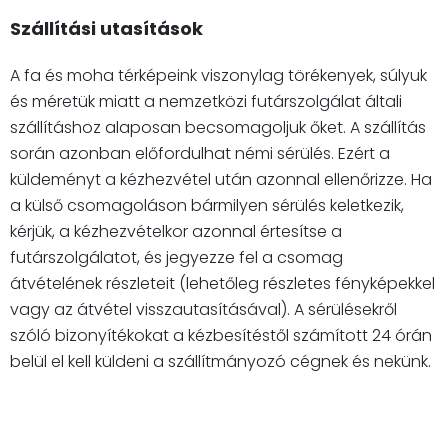
Szállítási utasítások
A fa és moha térképeink viszonylag törékenyek, súlyuk
és méretük miatt a nemzetközi futárszolgálat általi
szállításhoz alaposan becsomagoljuk őket. A szállítás
során azonban előfordulhat némi sérülés. Ezért a
küldeményt a kézhezvétel után azonnal ellenőrizze. Ha
a külső csomagoláson bármilyen sérülés keletkezik,
kérjük, a kézhezvételkor azonnal értesítse a
futárszolgálatot, és jegyezze fel a csomag
átvételének részleteit (lehetőleg részletes fényképekkel
vagy az átvétel visszautasításával). A sérülésekről
szóló bizonyítékokat a kézbesítéstől számított 24 órán
belül el kell küldeni a szállítmányozó cégnek és nekünk.