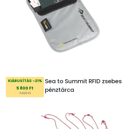
Sea to Summit RFID zsebes
KIÁRUSÍTÁS -21%
5 800 Ft
pénztárca
7 300 Ft