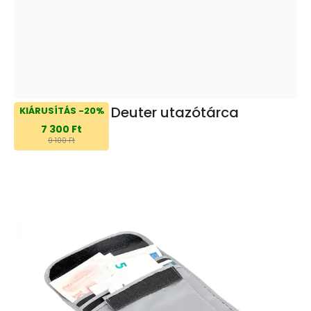
Deuter utazótárca
KIÁRUSÍTÁS -20%
7 300 Ft
9 100 Ft