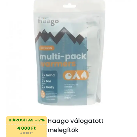
Haago válogatott
KIÁRUSÍTÁS -17%
4 000 Ft
melegítők
4 800 Ft