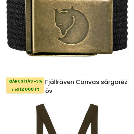
Fjällräven Canvas sárgaréz
KIÁRUSÍTÁS -3%
12 000 Ft
öv
ettől