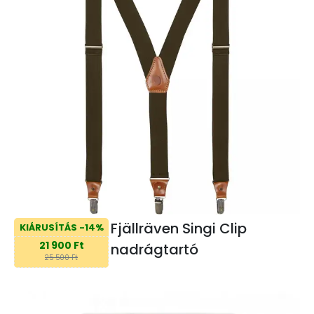
Fjällräven Singi Clip
KIÁRUSÍTÁS -14%
21 900 Ft
nadrágtartó
25 500 Ft