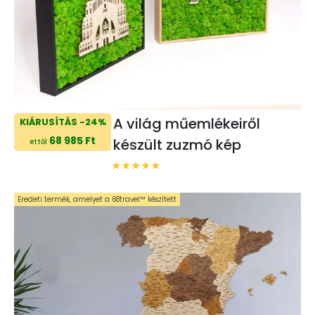
A világ műemlékeiről
KIÁRUSÍTÁS -24%
68 985 Ft
készült zuzmó kép
ettől
Eredeti termék, amelyet a 68travel™️ készített