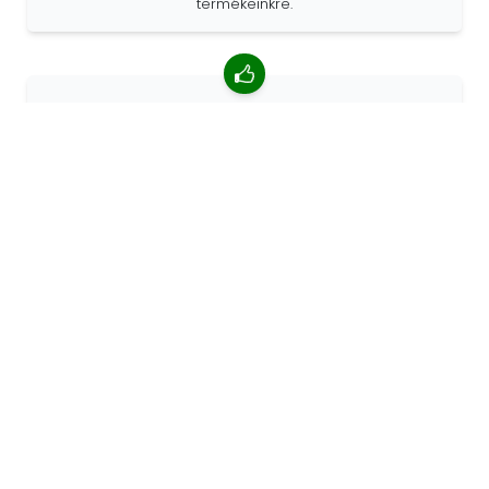
termékeinkre.
4,85/5 átlagos értékelés
Több mint 7400 vélemény az ügyfelektől a világ minden
tájáról. Az ügyfelek 98% -a minket ajánl.
Személyre szabott megrendelések
A 68travel eredeti gyártó, ami azt jelenti, hogy gyorsan
tudunk egyedi megrendeléseket készíteni az Ön
kívánságai szerint.