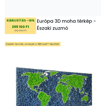
Európa 3D moha térkép -
KIÁRUSÍTÁS -18%
255 100 Ft
Északi zuzmó
310 300 Ft
Eredeti termék, amelyet a 68travel™️ készített