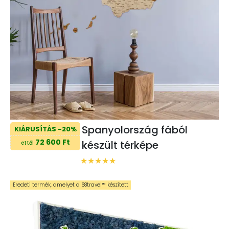
Spanyolország fából
KIÁRUSÍTÁS -20%
72 600 Ft
készült térképe
ettől
Eredeti termék, amelyet a 68travel™️ készített