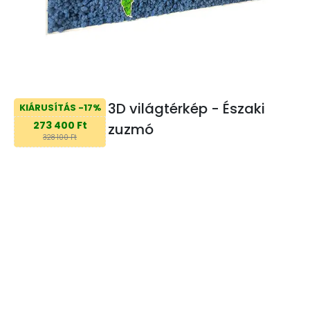
3D világtérkép - Északi
KIÁRUSÍTÁS -17%
273 400 Ft
zuzmó
328 100 Ft