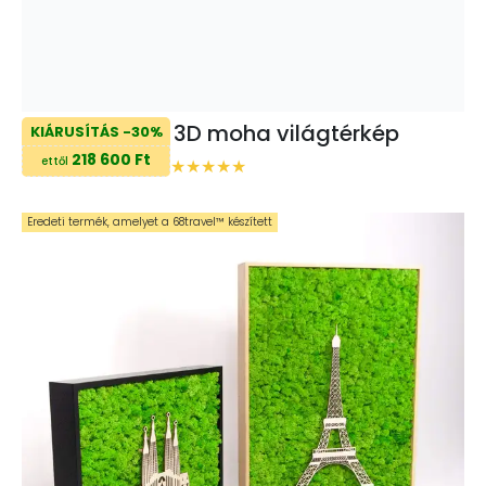
3D moha világtérkép
KIÁRUSÍTÁS -30%
218 600 Ft
ettől
Eredeti termék, amelyet a 68travel™️ készített