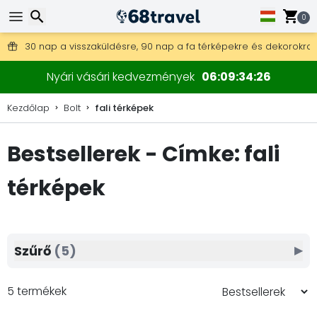
0
Ingyenes szállítás 25 000 Ft feletti megrendelés esetén.
30 nap a visszaküldésre, 90 nap a fa térképekre és dekorokra.
Keresés
Nyári vásári kedvezmények
06
09
34
25
Kezdőlap
Bolt
fali térképek
Bestsellerek - Címke: fali
Keresés
térképek
Szűrő
(5)
▶
5 termékek