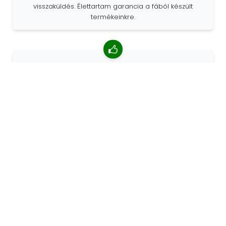
visszaküldés. Élettartam garancia a fából készült
termékeinkre.
4,85/5 átlagos értékelés
Több mint 7400 vélemény az ügyfelektől a világ minden
tájáról. Az ügyfelek 98% -a minket ajánl.
Személyre szabott megrendelések
A 68travel eredeti gyártó, ami azt jelenti, hogy gyorsan
tudunk egyedi megrendeléseket készíteni az Ön
kívánságai szerint.